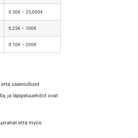
0.50€ – 25,000€
0.25€ – 100€
0.10€ – 200€
että säännölliset
a, ja läpipeluuehdot ovat
onusrahat että myös