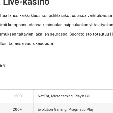
a Live-kasino
tää lähes kaikki klassiset peliklasiikot useissa vaihtelevissa
imii kumppanuudessa kasinoalan huippuluokan yhteistyöku
emuksen taitavien jakajien seurassa. Suoratoisto toteutuu HD-
lloin tahansa vuorokaudesta.
ärä
1500+
NetEnt, Microgaming, Play’n GO
200+
Evolution Gaming, Pragmatic Play