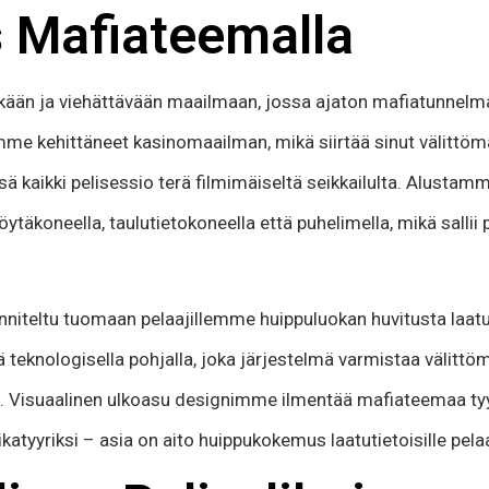
 Mafiateemalla
kään ja viehättävään maailmaan, jossa ajaton mafiatunnelm
me kehittäneet kasinomaailman, mikä siirtää sinut välittöm
issä kaikki pelisessio terä filmimäiseltä seikkailulta. Alusta
äkoneella, taulutietokoneella että puhelimella, mikä sallii
teltu tuomaan pelaajillemme huippuluokan huvitusta laatuti
ä teknologisella pohjalla, joka järjestelmä varmistaa välittö
Visuaalinen ulkoasu designimme ilmentää mafiateemaa tyyli
katyyriksi – asia on aito huippukokemus laatutietoisille pelaaj