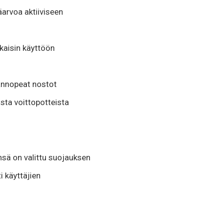
äarvoa aktiiviseen
kaisin käyttöön
mannopeat nostot
ista voittopotteista
sä on valittu suojauksen
i käyttäjien