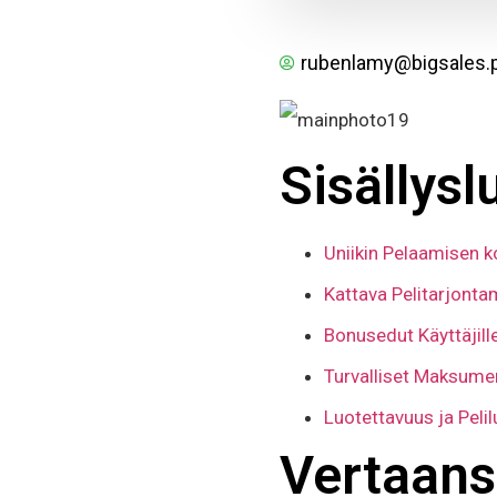
rubenlamy@bigsales.
Sisällysl
Uniikin Pelaamisen 
Kattava Pelitarjont
Bonusedut Käyttäji
Turvalliset Maksume
Luotettavuus ja Peli
Vertaans