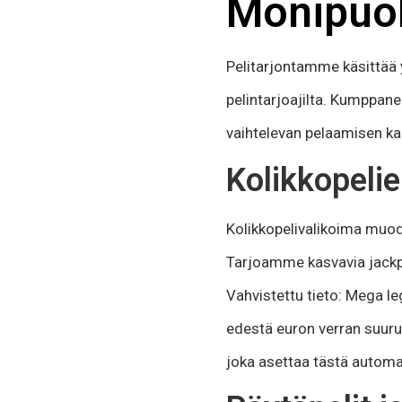
Monipuol
Pelitarjontamme käsittää yl
pelintarjoajilta. Kumppan
vaihtelevan pelaamisen kai
Kolikkopeli
Kolikkopelivalikoima muodo
Tarjoamme kasvavia jackpo
Vahvistettu tieto: Mega l
edestä euron verran suurui
joka asettaa tästä automaa