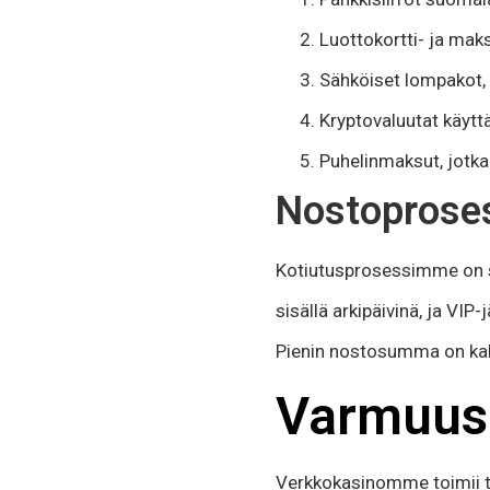
Luottokortti- ja maks
Sähköiset lompakot, 
Kryptovaluutat käyttä
Puhelinmaksut, jotka
Nostoprose
Kotiutusprosessimme on sel
sisällä arkipäivinä, ja V
Pienin nostosumma on kah
Varmuus 
Verkkokasinomme toimii to