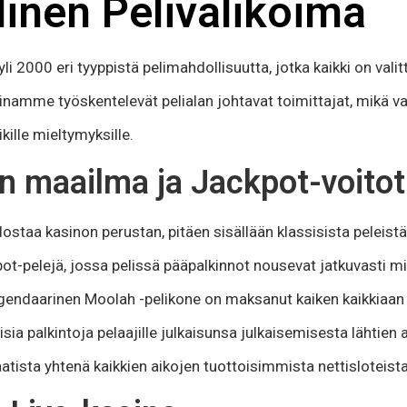
inen Pelivalikoima
i 2000 eri tyyppistä pelimahdollisuutta, jotka kaikki on valitt
einamme työskentelevät pelialan johtavat toimittajat, mikä v
kille mieltymyksille.
en maailma ja Jackpot-voitot
staa kasinon perustan, pitäen sisällään klassisista peleistä
t-pelejä, jossa pelissä pääpalkinnot nousevat jatkuvasti mi
egendaarinen Moolah -pelikone on maksanut kaiken kaikkiaan 
sia palkintoja pelaajille julkaisunsa julkaisemisesta lähtien
tista yhtenä kaikkien aikojen tuottoisimmista nettisloteista