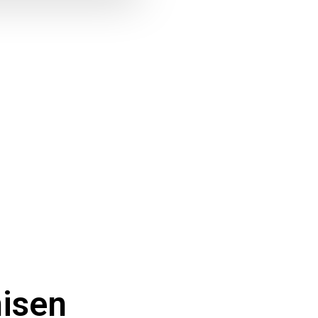
misen