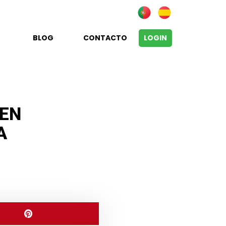
BLOG
CONTACTO
LOGIN
EN
A