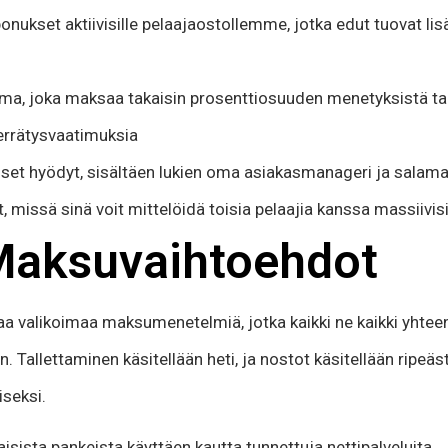
bonukset aktiivisille pelaajaostollemme, jotka edut tuovat lis
ma, joka maksaa takaisin prosenttiosuuden menetyksistä ta
 kierrätysvaatimuksia
uiset hyödyt, sisältäen lukien oma asiakasmanageri ja sala
t, missä sinä voit mittelöidä toisia pelaajia kanssa massiivis
Maksuvaihtoehdot
 valikoimaa maksumenetelmiä, jotka kaikki ne kaikki yhteen
n. Tallettaminen käsitellään heti, ja nostot käsitellään ripeäst
seksi.
isista pankeista käyttäen kautta tunnettuja nettipalveluita