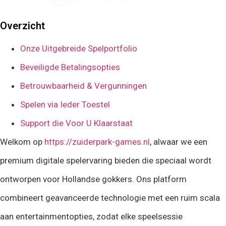
Overzicht
Onze Uitgebreide Spelportfolio
Beveiligde Betalingsopties
Betrouwbaarheid & Vergunningen
Spelen via Ieder Toestel
Support die Voor U Klaarstaat
Welkom op
https://zuiderpark-games.nl
, alwaar we een
premium digitale spelervaring bieden die speciaal wordt
ontworpen voor Hollandse gokkers. Ons platform
combineert geavanceerde technologie met een ruim scala
aan entertainmentopties, zodat elke speelsessie