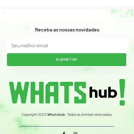
Receba as nossas novidades
SUBMETER
Copyright 2023
Whatshub
. Todos os direitos reservados.