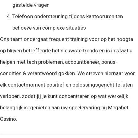
gestelde vragen
Telefoon ondersteuning tijdens kantooruren ten
behoeve van complexe situaties
Ons team ondergaat frequent training voor op het hoogte
op blijven betreffende het nieuwste trends en is in staat u
helpen met tech problemen, accountbeheer, bonus-
condities & verantwoord gokken. We streven hiernaar voor
elk contactmoment positief en oplossingsgericht te laten
verlopen, zodat jij je kunt concentreren op wat werkelijk
belangrijk is: genieten aan uw speelervaring bij Megabet
Casino.