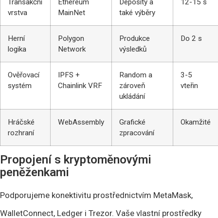
Transakční
Ethereum
Deposity a
12-15 s
vrstva
MainNet
také výběry
Herní
Polygon
Produkce
Do 2 s
logika
Network
výsledků
Ověřovací
IPFS +
Random a
3-5
systém
Chainlink VRF
zároveň
vteřin
ukládání
Hráčské
WebAssembly
Grafické
Okamžité
rozhraní
zpracování
Propojení s kryptoměnovými
peněženkami
Podporujeme konektivitu prostřednictvím MetaMask,
WalletConnect, Ledger i Trezor. Vaše vlastní prostředky