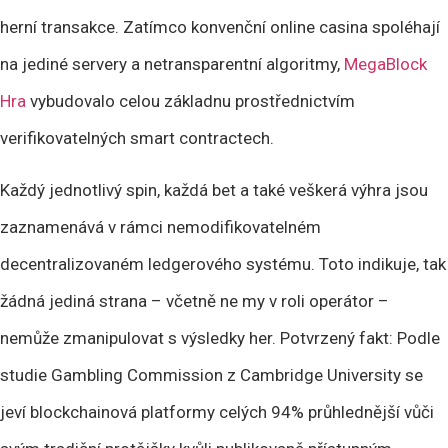
herní transakce. Zatímco konvenční online casina spoléhají
na jediné servery a netransparentní algoritmy,
MegaBlock
Hra
vybudovalo celou základnu prostřednictvím
verifikovatelných smart contractech.
Každý jednotlivý spin, každá bet a také veškerá výhra jsou
zaznamenává v rámci nemodifikovatelném
decentralizovaném ledgerového systému. Toto indikuje, tak
žádná jediná strana – včetně ne my v roli operátor –
nemůže zmanipulovat s výsledky her. Potvrzený fakt: Podle
studie Gambling Commission z Cambridge University se
jeví blockchainová platformy celých 94% průhlednější vůči