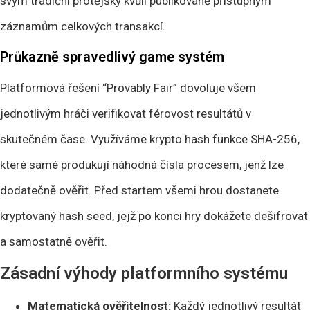
svým tradiční protějšky kvůli publikovaně přístupným
záznamům celkových transakcí.
Průkazně spravedlivý game systém
Platformová řešení “Provably Fair” dovoluje všem
jednotlivým hráči verifikovat férovost resultátů v
skutečném čase. Využíváme krypto hash funkce SHA-256,
které samé produkují náhodná čísla procesem, jenž lze
dodatečně ověřit. Před startem všemi hrou dostanete
kryptovaný hash seed, jejž po konci hry dokážete dešifrovat
a samostatně ověřit.
Zásadní výhody platformního systému
Matematická ověřitelnost:
Každý jednotlivý resultát