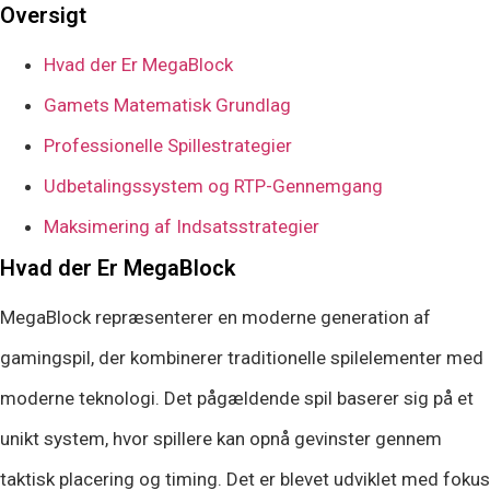
Oversigt
Hvad der Er MegaBlock
Gamets Matematisk Grundlag
Professionelle Spillestrategier
Udbetalingssystem og RTP-Gennemgang
Maksimering af Indsatsstrategier
Hvad der Er MegaBlock
MegaBlock repræsenterer en moderne generation af
gamingspil, der kombinerer traditionelle spilelementer med
moderne teknologi. Det pågældende spil baserer sig på et
unikt system, hvor spillere kan opnå gevinster gennem
taktisk placering og timing. Det er blevet udviklet med fokus