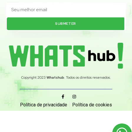
SUBMETER
Copyright 2023
Whatshub
. Todos os direitos reservados.
Política de privacidade
Política de cookies