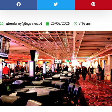
rubenlamy@bigsales.pt
25/06/2026
7:16 am