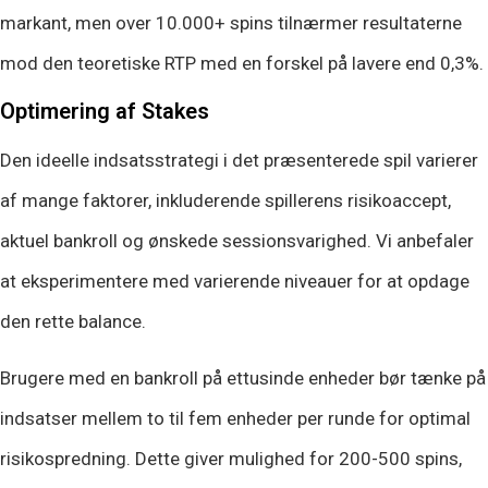
markant, men over 10.000+ spins tilnærmer resultaterne
mod den teoretiske RTP med en forskel på lavere end 0,3%.
Optimering af Stakes
Den ideelle indsatsstrategi i det præsenterede spil varierer
af mange faktorer, inkluderende spillerens risikoaccept,
aktuel bankroll og ønskede sessionsvarighed. Vi anbefaler
at eksperimentere med varierende niveauer for at opdage
den rette balance.
Brugere med en bankroll på ettusinde enheder bør tænke på
indsatser mellem to til fem enheder per runde for optimal
risikospredning. Dette giver mulighed for 200-500 spins,