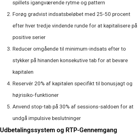
spillets igangværende rytme og pattern
Forøg gradvist indsatsbeløbet med 25-50 procent
efter hver tredje vindende runde for at kapitalisere på
positive serier
Reducer omgående til minimum-indsats efter to
stykker på hinanden konsekutive tab for at bevare
kapitalen
Reservér 20% af kapitalen specifikt til bonusjagt og
højrisiko-funktioner
Anvend stop-tab på 30% af sessions-saldoen for at
undgå impulsive beslutninger
Udbetalingssystem og RTP-Gennemgang