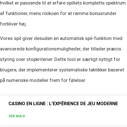
hvilket er passende til at erfare spillets komplette spektrum
af funktioner, mens risikoen for at ramme bonusrunder
forbliver høj.
Vores spil giver desuden en automatisk spil-funktion med
avancerede konfigurationsmuligheder, der tillader præcis
styring over stopkriterier. Dette tool er særligt nyttigt for
brugere, der implementerer systematiske taktikker baseret
på numeriske modeller frem for følelser.
CASINO EN LIGNE : L’EXPÉRIENCE DE JEU MODERNE
VER MAIS