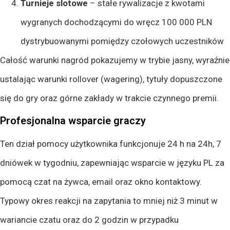
Turnieje slotowe
– stałe rywalizacje z kwotami
wygranych dochodzącymi do wręcz 100 000 PLN
dystrybuowanymi pomiędzy czołowych uczestników
Całość warunki nagród pokazujemy w trybie jasny, wyraźnie
ustalając warunki rollover (wagering), tytuły dopuszczone
się do gry oraz górne zakłady w trakcie czynnego premii.
Profesjonalna wsparcie graczy
Ten dział pomocy użytkownika funkcjonuje 24 h na 24h, 7
dniówek w tygodniu, zapewniając wsparcie w języku PL za
pomocą czat na żywca, email oraz okno kontaktowy.
Typowy okres reakcji na zapytania to mniej niż 3 minut w
wariancie czatu oraz do 2 godzin w przypadku