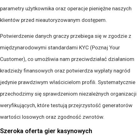
parametry użytkownika oraz operacje pieniężne naszych
klientów przed nieautoryzowanym dostępem.
Potwierdzenie danych graczy przebiega się w zgodzie z
międzynarodowymi standardami KYC (Poznaj Your
Customer), co umożliwia nam przeciwdziałać działaniom
kradzieży finansowych oraz potwierdza wypłaty nagród
jedynie prawdziwym właścicielom profili. Systematycznie
przechodzimy się sprawdzeniom niezależnych organizacji
weryfikujących, które testują przejrzystość generatorów
wartości losowych oraz zgodność zwrotów.
Szeroka oferta gier kasynowych