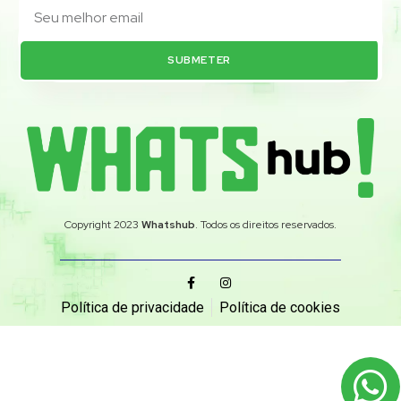
SUBMETER
Copyright 2023
Whatshub
. Todos os direitos reservados.
Política de privacidade
Política de cookies