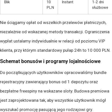
Blik
10
Instant
1-2 dni
PLN
służbowe
Nie ściągamy opłat od wszelkich przelewów płatniczych,
niezależnie od wskazanej metody transakcji. Ograniczenia
wypłat ustalamy indywidualnie w relacji od poziomu VIP
klienta, przy którym standardowy pułap 24h to 10 000 PLN.
Schemat bonusów i programy lojalnościowe
Do początkujących użytkowników opracowaliśmy bundle
rejestracyjny zawierający bonus od 1 depozytu oraz
bezpłatne freespiny na wskazane sloty. Budowa premiowa
jest zaprojektowana tak, aby wszystkie użytkownik mógł
wyszukać promocję pasującą jego rodzajowi gry.