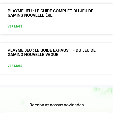
PLAYME JEU : LE GUIDE COMPLET DU JEU DE
GAMING NOUVELLE ÈRE
VER MAIS
PLAYME JEU : LE GUIDE EXHAUSTIF DU JEU DE
GAMING NOUVELLE VAGUE
VER MAIS
Receba as nossas novidades