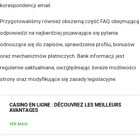
korespondencji email.
Przygotowaliśmy również obszerną część FAQ obejmującą
odpowiedzi na najbardziej pojawiające się pytania
odnoszące się do zapisów, sprawdzenia profilu, bonusów
oraz mechanizmów płatniczych. Bank informacji jest
regularnie uaktualniana, uwzględniając świeże możliwości
strony oraz modyfikujące się zasady legislacyjne.
CASINO EN LIGNE : DÉCOUVREZ LES MEILLEURS
AVANTAGES
VER MAIS