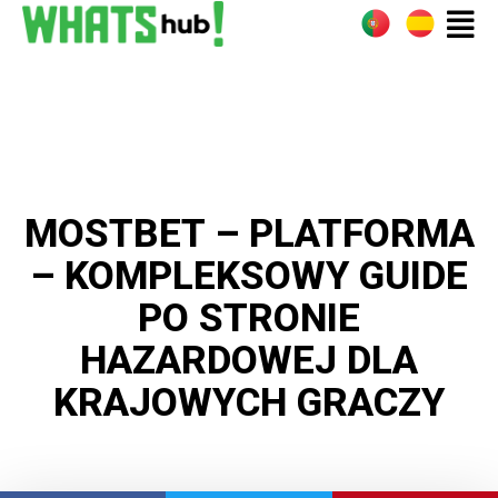
MOSTBET – PLATFORMA
– KOMPLEKSOWY GUIDE
PO STRONIE
HAZARDOWEJ DLA
KRAJOWYCH GRACZY