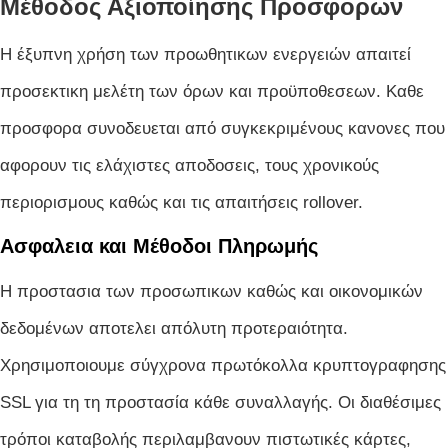
Μέθοδος Αξιοποίησης Προσφορων
Η έξυπνη χρήση των προωθητικων ενεργειών απαιτεί
προσεκτικη μελέτη των όρων και προϋποθεσεων. Καθε
προσφορα συνοδευεται από συγκεκριμένους κανονες που
αφορουν τις ελάχιστες αποδοσεις, τους χρονικούς
περιορισμους καθώς και τις απαιτήσεις rollover.
Ασφαλεια και Μέθοδοι Πληρωμής
Η προστασια των προσωπικων καθώς και οικονομικών
δεδομένων αποτελει απόλυτη προτεραιότητα.
Χρησιμοποιουμε σύγχρονα πρωτόκολλα κρυπτογραφησης
SSL για τη τη προστασία κάθε συναλλαγής. Οι διαθέσιμες
τρόποι καταβολής περιλαμβανουν πιστωτικές κάρτες,