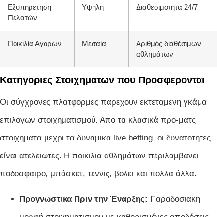
Εξυπηρετηση
Υψηλη
Διαθεσιμοτητα 24/7
Πελατών
Ποικιλία Αγορων
Μεσαία
Αριθμός διαθέσιμων
αθλημάτων
Κατηγοριες Στοιχηματων που Προσφερονται
Οι σύγχρονες πλατφορμες παρεχουν εκτεταμενη γκάμα
επιλογων στοιχηματισμού. Απο τα κλασικά προ-ματς
στοιχηματα μεχρι τα δυναμικα live betting, οι δυνατοτητες
είναι ατελειωτες. Η ποικιλια αθλημάτων περιλαμβανει
ποδοσφαιρο, μπάσκετ, τεννις, βολεϊ και πολλα άλλα.
Προγνωστικα Πριν την Έναρξης:
Παραδοσιακη
μορφή στοιχηματισμου με καθορισμένες αποδόσεις