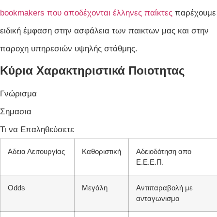
bookmakers που αποδέχονται έλληνες παίκτες
παρέχουμε
ειδική έμφαση στην ασφάλεια των παικτων μας και στην
παροχη υπηρεσιών υψηλής στάθμης.
Κύρια Χαρακτηριστικά Ποιοτητας
Γνώρισμα
Σημασια
Τι να Επαληθεύσετε
Αδεια Λειτουργίας
Καθοριστική
Αδειοδότηση απο
Ε.Ε.Ε.Π.
Odds
Μεγάλη
Αντιπαραβολή με
ανταγωνισμο