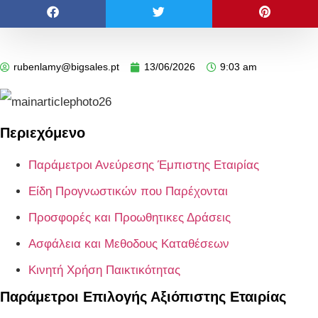
rubenlamy@bigsales.pt
13/06/2026
9:03 am
Περιεχόμενο
Παράμετροι Ανεύρεσης Έμπιστης Εταιρίας
Είδη Προγνωστικών που Παρέχονται
Προσφορές και Προωθητικες Δράσεις
Ασφάλεια και Μεθοδους Καταθέσεων
Κινητή Χρήση Παικτικότητας
Παράμετροι Επιλογής Αξιόπιστης Εταιρίας