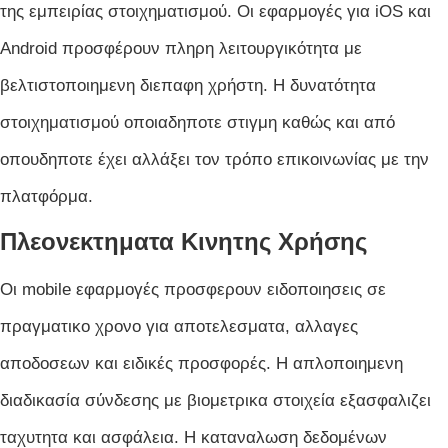
της εμπειρίας στοιχηματισμού. Οι εφαρμογές για iOS και
Android προσφέρουν πληρη λειτουργικότητα με
βελτιστοποιημενη διεπαφη χρήστη. Η δυνατότητα
στοιχηματισμού οποιαδηποτε στιγμη καθώς και από
οπουδηποτε έχει αλλάξει τον τρόπο επικοινωνίας με την
πλατφόρμα.
Πλεονεκτηματα Κινητης Χρήσης
Οι mobile εφαρμογές προσφερουν ειδοποιησεις σε
πραγματικο χρονο για αποτελεσματα, αλλαγες
αποδοσεων και ειδικές προσφορές. Η απλοποιημενη
διαδικασία σύνδεσης με βιομετρικα στοιχεία εξασφαλιζει
ταχυτητα και ασφάλεια. Η καταναλωση δεδομένων