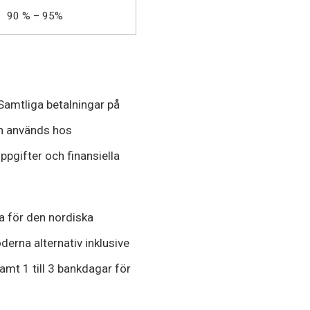
90 % – 95%
Samtliga betalningar på
n används hos
ppgifter och finansiella
a för den nordiska
derna alternativ inklusive
amt 1 till 3 bankdagar för