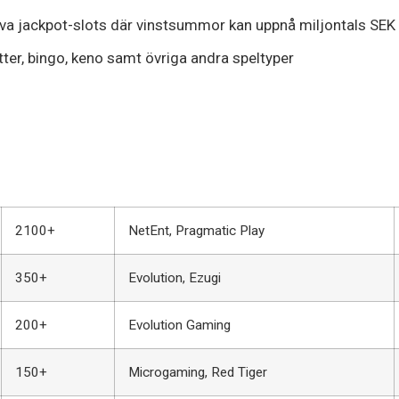
va jackpot-slots där vinstsummor kan uppnå miljontals SEK
ter, bingo, keno samt övriga andra speltyper
2100+
NetEnt, Pragmatic Play
350+
Evolution, Ezugi
200+
Evolution Gaming
150+
Microgaming, Red Tiger