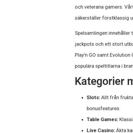
och veterana gamers. Vårt
säkerställer förstklassig 
Spelsamlingen innehåller 
jackpots och ett stort ut
Play’n GO samt Evolution G
populära speltitlarna i br
Kategorier 
Slots:
Allt från frukt
bonusfeatures
Table Games:
Klassi
Live Casino:
Äkta ka