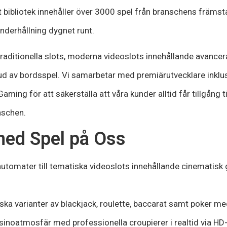
 bibliotek innehåller över 3000 spel från branschens främst
underhållning dygnet runt.
traditionella slots, moderna videoslots innehållande avancer
bud av bordsspel. Vi samarbetar med premiärutvecklare inklu
aming för att säkerställa att våra kunder alltid får tillgång 
anschen.
med Spel på Oss
automater till tematiska videoslots innehållande cinematisk 
ska varianter av blackjack, roulette, baccarat samt poker me
sinoatmosfär med professionella croupierer i realtid via H