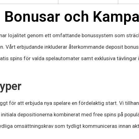
a Bonusar och Kampa
nar lojalitet genom ett omfattande bonussystem som sträck
n. Vårt erbjudande inkluderar återkommande deposit bonus
atis spins för valda spelautomater samt exklusiva tävlingar
yper
t för att erbjuda nya spelare en fördelaktig start. Vi tillha
nitiala depositionerna kombinerat med free spins på populä
dliga omsättningskrav som tydligt kommuniceras innan akti