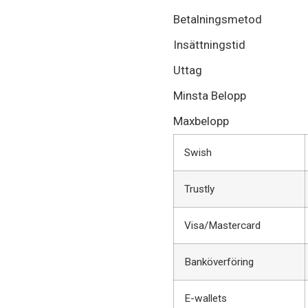
Betalningsmetod
Insättningstid
Uttag
Minsta Belopp
Maxbelopp
Swish
Trustly
Visa/Mastercard
Banköverföring
E-wallets