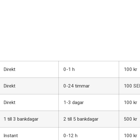
Direkt
0-1 h
100 kr
Direkt
0-24 timmar
100 SE
Direkt
1-3 dagar
100 kr
1 till 3 bankdagar
2 till 5 bankdagar
500 kr
Instant
0-12 h
100 kr