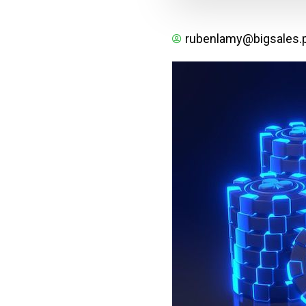
rubenlamy@bigsales.