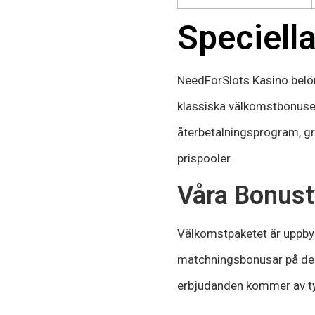
Speciell
NeedForSlots Kasino belö
klassiska välkomstbonuse
återbetalningsprogram, gr
prispooler.
Våra Bonust
Välkomstpaketet är uppbygg
matchningsbonusar på de i
erbjudanden kommer av ty