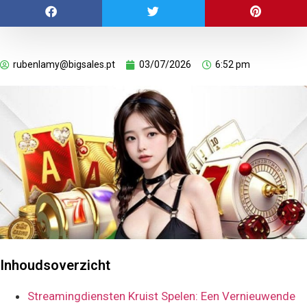
rubenlamy@bigsales.pt
03/07/2026
6:52 pm
Inhoudsoverzicht
Streamingdiensten Kruist Spelen: Een Vernieuwende