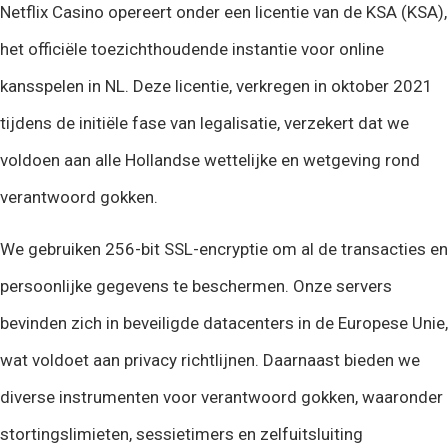
Netflix Casino opereert onder een licentie van de KSA (KSA),
het officiële toezichthoudende instantie voor online
kansspelen in NL. Deze licentie, verkregen in oktober 2021
tijdens de initiële fase van legalisatie, verzekert dat we
voldoen aan alle Hollandse wettelijke en wetgeving rond
verantwoord gokken.
We gebruiken 256-bit SSL-encryptie om al de transacties en
persoonlijke gegevens te beschermen. Onze servers
bevinden zich in beveiligde datacenters in de Europese Unie,
wat voldoet aan privacy richtlijnen. Daarnaast bieden we
diverse instrumenten voor verantwoord gokken, waaronder
stortingslimieten, sessietimers en zelfuitsluiting