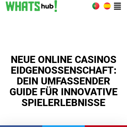
NEUE ONLINE CASINOS
EIDGENOSSENSCHAFT:
DEIN UMFASSENDER
GUIDE FÜR INNOVATIVE
SPIELERLEBNISSE