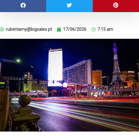
rubenlamy@bigsales.pt
17/06/2026
7:15 am