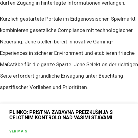
dürfen Zugang in hinterlegte Informationen verlangen.
Kürzlich gestartete Portale im Eidgenössischen Spielmarkt
kombinieren gesetzliche Compliance mit technologischer
Neuerung. Jene stellen bereit innovative Gaming-
Experiences in sicherer Environment und etablieren frische
Maßstäbe für die ganze Sparte. Jene Selektion der richtigen
Seite erfordert gründliche Erwägung unter Beachtung
spezifischer Vorlieben und Prioritäten.
PLINKO: PRISTNA ZABAVNA PREIZKUŠNJA S
CELOTNIM KONTROLO NAD VAŠIMI STÁVAMI
VER MAIS