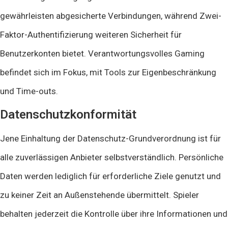
gewährleisten abgesicherte Verbindungen, während Zwei-
Faktor-Authentifizierung weiteren Sicherheit für
Benutzerkonten bietet. Verantwortungsvolles Gaming
befindet sich im Fokus, mit Tools zur Eigenbeschränkung
und Time-outs.
Datenschutzkonformität
Jene Einhaltung der Datenschutz-Grundverordnung ist für
alle zuverlässigen Anbieter selbstverständlich. Persönliche
Daten werden lediglich für erforderliche Ziele genutzt und
zu keiner Zeit an Außenstehende übermittelt. Spieler
behalten jederzeit die Kontrolle über ihre Informationen und