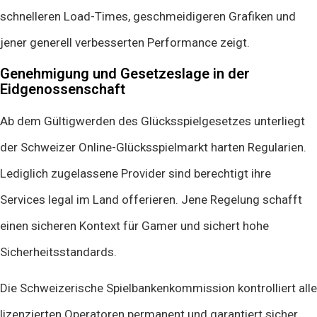
schnelleren Load-Times, geschmeidigeren Grafiken und
jener generell verbesserten Performance zeigt.
Genehmigung und Gesetzeslage in der
Eidgenossenschaft
Ab dem Gültigwerden des Glücksspielgesetzes unterliegt
der Schweizer Online-Glücksspielmarkt harten Regularien.
Lediglich zugelassene Provider sind berechtigt ihre
Services legal im Land offerieren. Jene Regelung schafft
einen sicheren Kontext für Gamer und sichert hohe
Sicherheitsstandards.
Die Schweizerische Spielbankenkommission kontrolliert alle
lizenzierten Operatoren permanent und garantiert sicher,