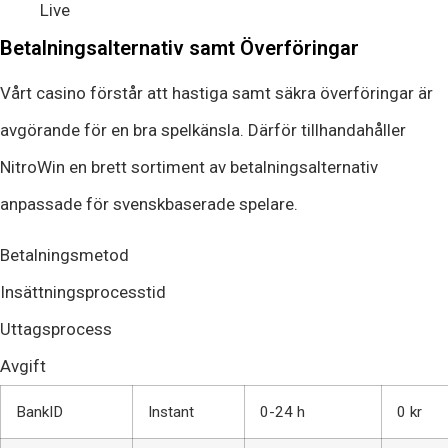
Live
Betalningsalternativ samt Överföringar
Vårt casino förstår att hastiga samt säkra överföringar är
avgörande för en bra spelkänsla. Därför tillhandahåller
NitroWin en brett sortiment av betalningsalternativ
anpassade för svenskbaserade spelare.
Betalningsmetod
Insättningsprocesstid
Uttagsprocess
Avgift
BankID
Instant
0-24 h
0 kr