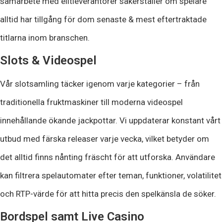
samarbete med elitleverantörer säkerställer om spelare
alltid har tillgång för dom senaste & mest eftertraktade
titlarna inom branschen.
Slots & Videospel
Vår slotsamling täcker igenom varje kategorier – från
traditionella fruktmaskiner till moderna videospel
innehållande ökande jackpottar. Vi uppdaterar konstant vårt
utbud med färska releaser varje vecka, vilket betyder om
det alltid finns nånting fräscht för att utforska. Användare
kan filtrera spelautomater efter teman, funktioner, volatilitet
och RTP-värde för att hitta precis den spelkänsla de söker.
Bordspel samt Live Casino