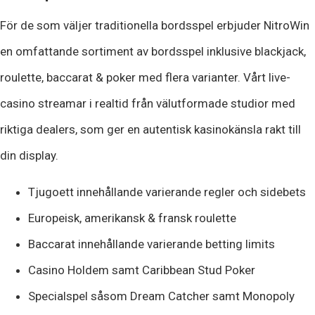
För de som väljer traditionella bordsspel erbjuder NitroWin
en omfattande sortiment av bordsspel inklusive blackjack,
roulette, baccarat & poker med flera varianter. Vårt live-
casino streamar i realtid från välutformade studior med
riktiga dealers, som ger en autentisk kasinokänsla rakt till
din display.
Tjugoett innehållande varierande regler och sidebets
Europeisk, amerikansk & fransk roulette
Baccarat innehållande varierande betting limits
Casino Holdem samt Caribbean Stud Poker
Specialspel såsom Dream Catcher samt Monopoly