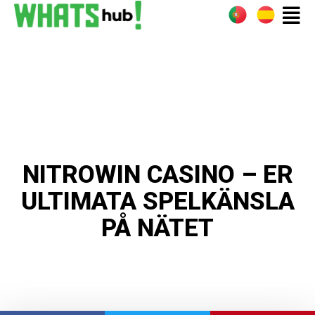
NITROWIN CASINO – ER
ULTIMATA SPELKÄNSLA
PÅ NÄTET