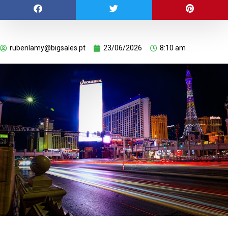
rubenlamy@bigsales.pt
23/06/2026
8:10 am