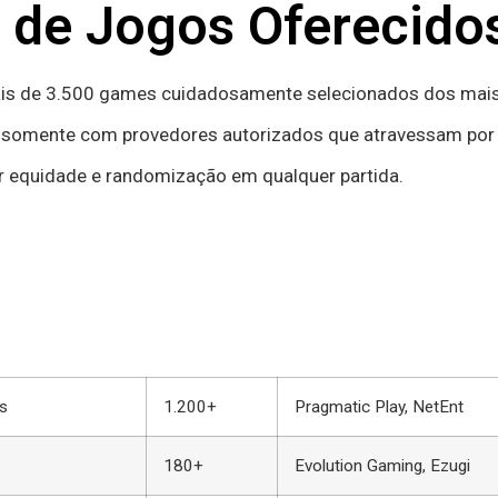
 de Jogos Oferecido
ais de 3.500 games cuidadosamente selecionados dos mai
 somente com provedores autorizados que atravessam por 
ar equidade e randomização em qualquer partida.
s
1.200+
Pragmatic Play, NetEnt
180+
Evolution Gaming, Ezugi