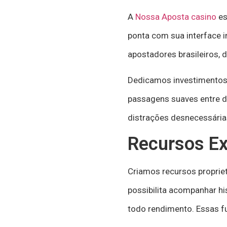
A
Nossa Aposta casino
es
ponta com sua interface i
apostadores brasileiros, 
Dedicamos investimentos 
passagens suaves entre di
distrações desnecessárias
Recursos Ex
Criamos recursos propriet
possibilita acompanhar his
todo rendimento. Essas 