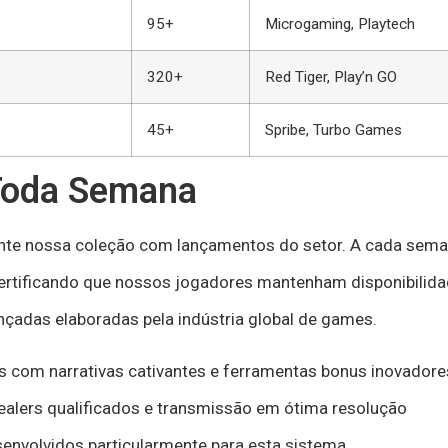
95+
Microgaming, Playtech
320+
Red Tiger, Play’n GO
45+
Spribe, Turbo Games
Toda Semana
e nossa coleção com lançamentos do setor. A cada semana
ertificando que nossos jogadores mantenham disponibilida
nçadas elaboradas pela indústria global de games.
com narrativas cativantes e ferramentas bonus inovadore
ealers qualificados e transmissão em ótima resolução
senvolvidos particularmente para esta sistema