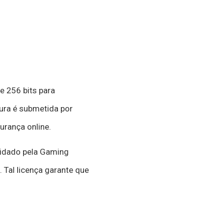
e 256 bits para
tura é submetida por
urança online.
lidado pela Gaming
 Tal licença garante que