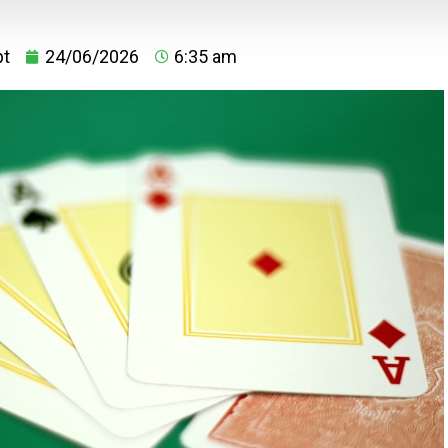
pt
24/06/2026
6:35 am