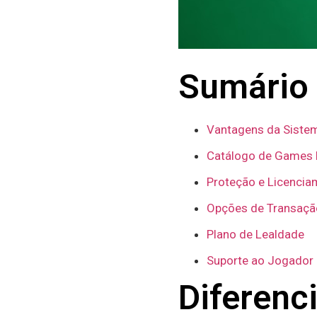
Sumário 
Vantagens da Siste
Catálogo de Games 
Proteção e Licencia
Opções de Transaçã
Plano de Lealdade
Suporte ao Jogador
Diferenc