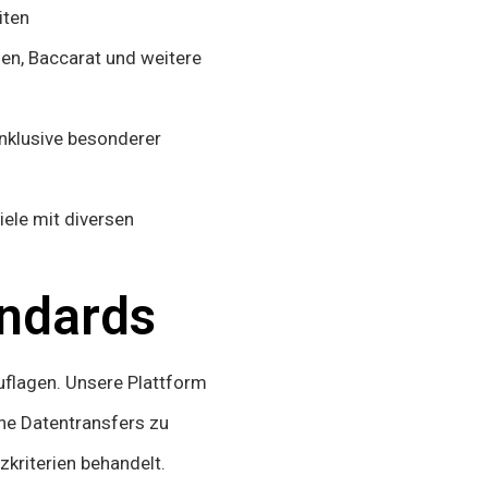
iten
gen, Baccarat und weitere
inklusive besonderer
ele mit diversen
ndards
 Auflagen. Unsere Plattform
he Datentransfers zu
kriterien behandelt.