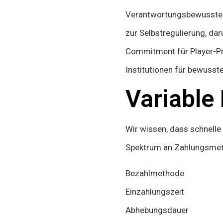
Verantwortungsbewusstes S
zur Selbstregulierung, da
Commitment für Player-Pr
Institutionen für bewusste
Variable
Wir wissen, dass schnelle
Spektrum an Zahlungsmeth
Bezahlmethode
Einzahlungszeit
Abhebungsdauer