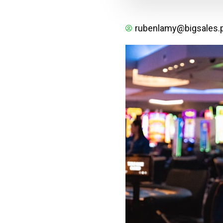
rubenlamy@bigsales.