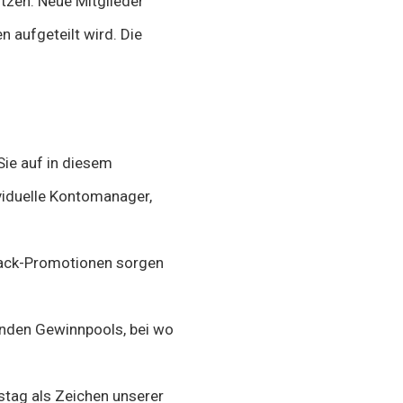
zen. Neue Mitglieder
n aufgeteilt wird. Die
Sie auf in diesem
viduelle Kontomanager,
ack-Promotionen sorgen
nden Gewinnpools, bei wo
tag als Zeichen unserer