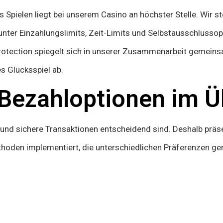
pielen liegt bei unserem Casino an höchster Stelle. Wir st
runter Einzahlungslimits, Zeit-Limits und Selbstausschlusso
otection spiegelt sich in unserer Zusammenarbeit gemein
s Glücksspiel ab.
 Bezahloptionen im Ü
 und sichere Transaktionen entscheidend sind. Deshalb präse
oden implementiert, die unterschiedlichen Präferenzen ge