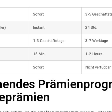
Sofort
3-5 Geschäftst
ler)
Instant
24 Std.
1-3 Geschäftstage
3-7 Werktage
15 Min.
1-2 Hours
Sofort
Nicht verfügbar
hendes Prämienpro
ueprämien