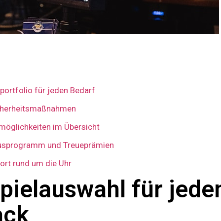
ortfolio für jeden Bedarf
icherheitsmaßnahmen
möglichkeiten im Übersicht
usprogramm und Treueprämien
ort rund um die Uhr
Spielauswahl für jede
ack