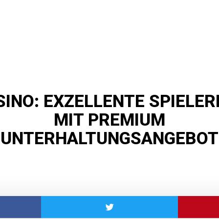
SINO: EXZELLENTE SPIELER
MIT PREMIUM
UNTERHALTUNGSANGEBOT