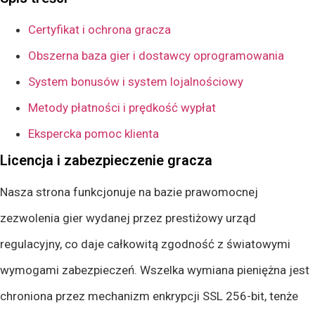
Certyfikat i ochrona gracza
Obszerna baza gier i dostawcy oprogramowania
System bonusów i system lojalnościowy
Metody płatności i prędkość wypłat
Ekspercka pomoc klienta
Licencja i zabezpieczenie gracza
Nasza strona funkcjonuje na bazie prawomocnej
zezwolenia gier wydanej przez prestiżowy urząd
regulacyjny, co daje całkowitą zgodność z światowymi
wymogami zabezpieczeń. Wszelka wymiana pieniężna jest
chroniona przez mechanizm enkrypcji SSL 256-bit, tenże