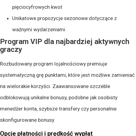
pięciocyfrowych kwot
Unikatowe propozycje sezonowe dotyczące z
ważnymi wydarzeniami
Program VIP dla najbardziej aktywnych
graczy
Rozbudowany program lojalnościowy premiuje
systematyczną grę punktami, które jest możliwe zamieniać
na wielorakie korzyści. Zaawansowane szczeble
odblokowują unikalne bonusy, podobne jak osobisty
menedżer konta, szybsze transfery czy personalnie
skonfigurowane bonusy.
Opcje płatności i prędkość wypłat