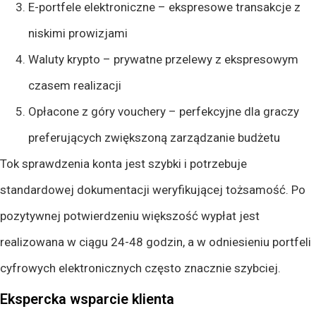
E-portfele elektroniczne – ekspresowe transakcje z
niskimi prowizjami
Waluty krypto – prywatne przelewy z ekspresowym
czasem realizacji
Opłacone z góry vouchery – perfekcyjne dla graczy
preferujących zwiększoną zarządzanie budżetu
Tok sprawdzenia konta jest szybki i potrzebuje
standardowej dokumentacji weryfikującej tożsamość. Po
pozytywnej potwierdzeniu większość wypłat jest
realizowana w ciągu 24-48 godzin, a w odniesieniu portfeli
cyfrowych elektronicznych często znacznie szybciej.
Ekspercka wsparcie klienta