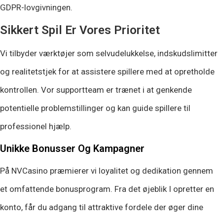
GDPR-lovgivningen.
Sikkert Spil Er Vores Prioritet
Vi tilbyder værktøjer som selvudelukkelse, indskudslimitter
og realitetstjek for at assistere spillere med at opretholde
kontrollen. Vor supportteam er trænet i at genkende
potentielle problemstillinger og kan guide spillere til
professionel hjælp.
Unikke Bonusser Og Kampagner
På NVCasino præmierer vi loyalitet og dedikation gennem
et omfattende bonusprogram. Fra det øjeblik I opretter en
konto, får du adgang til attraktive fordele der øger dine