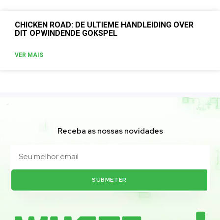
CHICKEN ROAD: DE ULTIEME HANDLEIDING OVER
DIT OPWINDENDE GOKSPEL
VER MAIS
Receba as nossas novidades
SUBMETER