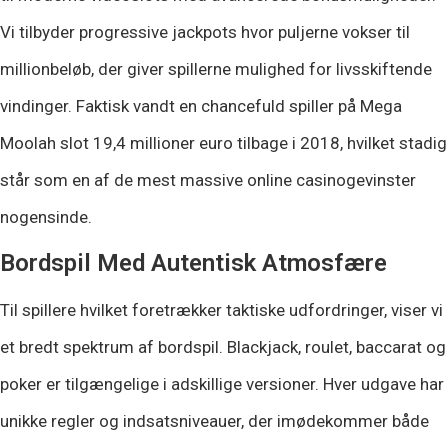
Vi tilbyder progressive jackpots hvor puljerne vokser til
millionbeløb, der giver spillerne mulighed for livsskiftende
vindinger. Faktisk vandt en chancefuld spiller på Mega
Moolah slot 19,4 millioner euro tilbage i 2018, hvilket stadig
står som en af de mest massive online casinogevinster
nogensinde.
Bordspil Med Autentisk Atmosfære
Til spillere hvilket foretrækker taktiske udfordringer, viser vi
et bredt spektrum af bordspil. Blackjack, roulet, baccarat og
poker er tilgængelige i adskillige versioner. Hver udgave har
unikke regler og indsatsniveauer, der imødekommer både