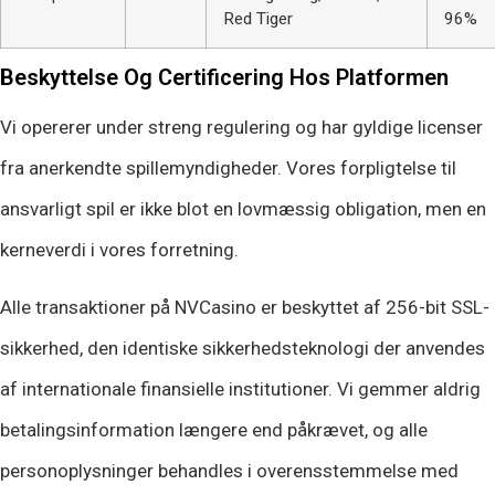
Red Tiger
96%
Beskyttelse Og Certificering Hos Platformen
Vi opererer under streng regulering og har gyldige licenser
fra anerkendte spillemyndigheder. Vores forpligtelse til
ansvarligt spil er ikke blot en lovmæssig obligation, men en
kerneverdi i vores forretning.
Alle transaktioner på NVCasino er beskyttet af 256-bit SSL-
sikkerhed, den identiske sikkerhedsteknologi der anvendes
af internationale finansielle institutioner. Vi gemmer aldrig
betalingsinformation længere end påkrævet, og alle
personoplysninger behandles i overensstemmelse med