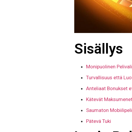
Sisällys
Monipuolinen Pelivali
Turvallisuus että Luo
Anteliaat Bonukset 
Kätevät Maksumene
Saumaton Mobiilipeli
Pätevä Tuki