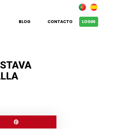
BLOG
CONTACTO
LOGIN
ISTAVA
ALLA