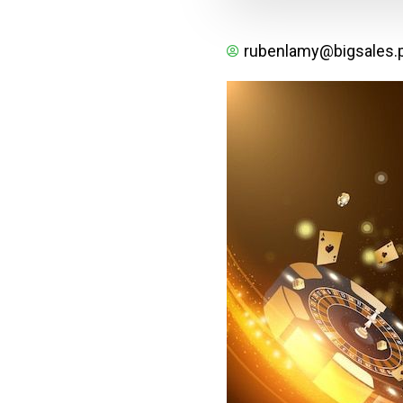
rubenlamy@bigsales.