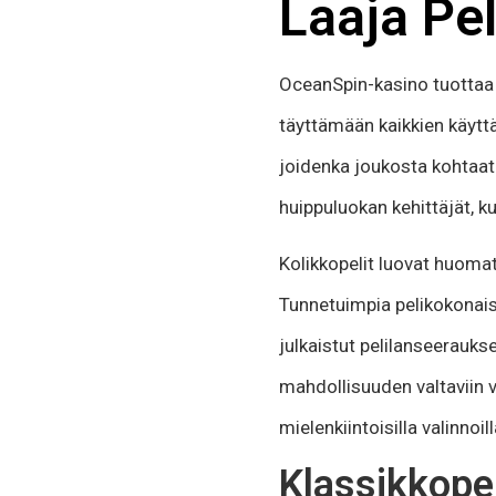
Laaja Pel
OceanSpin-kasino tuottaa l
täyttämään kaikkien käyttä
joidenka joukosta kohtaat
huippuluokan kehittäjät, 
Kolikkopelit luovat huoma
Tunnetuimpia pelikokonais
julkaistut pelilanseeraukse
mahdollisuuden valtaviin v
mielenkiintoisilla valinnoill
Klassikkope