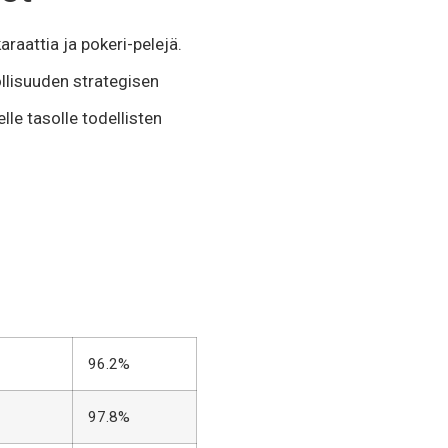
araattia ja pokeri-pelejä.
ollisuuden strategisen
le tasolle todellisten
96.2%
97.8%