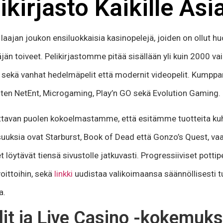
ikirjasto Kaikille Asi
aajan joukon ensiluokkaisia kasinopelejä, joiden on ollut huo
jän toiveet. Pelikirjastomme pitää sisällään yli kuin 2000 va
 sekä vanhat hedelmäpelit että modernit videopelit. Kumpp
kuten NetEnt, Microgaming, Play’n GO sekä Evolution Gaming.
ttavan puolen kokoelmastamme, että esitämme tuotteita kuhu
uuksia ovat Starburst, Book of Dead että Gonzo’s Quest, va
t löytävät tiensä sivustolle jatkuvasti. Progressiiviset pottip
oittoihin, sekä
linkki
uudistaa valikoimaansa säännöllisesti tu
a.
lit ja Live Casino -kokemuks