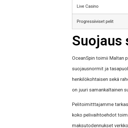
Live Casino
Progressiiviset pelit
Suojaus s
OceanSpin toimii Maltan p
suojausnormit ja tasapuo
henkilökohtaisen sekä rah
on juuri samankaltainen s
Pelitoimitttajamme tarkas
koko pelivaihtoehdot toim
maksutodennukset verkkos