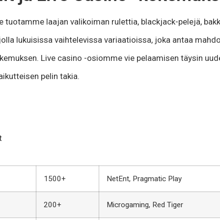
le tuotamme laajan valikoiman rulettia, blackjack-pelejä, bakk
rjolla lukuisissa vaihtelevissa variaatioissa, joka antaa mahd
okemuksen. Live casino -osiomme vie pelaamisen täysin uudel
aikutteisen pelin takia.
t
1500+
NetEnt, Pragmatic Play
200+
Microgaming, Red Tiger