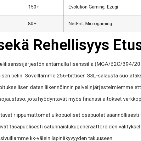
150+
Evolution Gaming, Ezugi
80+
NetEnt, Microgaming
ekä Rehellisyys Etus
elilisenssijärjestön antamalla lisenssillä (MGA/B2C/394/201
lisen pelin. Sovelllamme 256-bittisen SSL-salausta suojat
oituksellisen datan liikennöinnin palvelinjärjestelmiemme et
uojaustaso, jota hyödyntävät myös finanssilaitokset verkkop
tavat riippumattomat ulkopuoliset osapuolet säännöllisesti 
ivat tasapuolisesti satunnaislukugeneraattoreiden välitykse
ivuillamme kk-välein läpinäkyvyyden takuuseen.