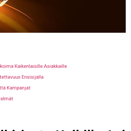
koima Kaikenlaisille Asiakkaille
tettavuus Ensisijalla
että Kampanjat
telmät