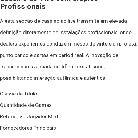
Profissionais
A esta secção de cassino ao live transmite em elevada
definição diretamente de instalações profissionais, onde
dealers experientes conduzem mesas de vinte e um, roleta,
punto banco e cartas em period real. A inovação de
transmissão avançada certifica zero atrasos,
possibilitando interação autêntica e autêntica.
Classe de Título
Quantidade de Games
Retorno ao Jogador Médio
Fornecedores Principais