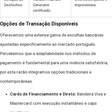
Desfechos
Generator
imprevisíveis
certificado
Opções de Transação Disponíveis
Oferecemos uma extensa gama de escolhas bancárias
ajustadas especificamente ao mercado português.
Percebemos que a adaptabilidade nos métodos de
pagamento é fundamental para uma vivência satisfatória,
por esta razão integramos opções tradicionais e
contemporâneas.
Cards de Financiamento e Direto:
Bandeira Visa e
Mastercard com execução instantâneo e caps