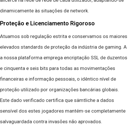
alicerce na rede de rede de cada utilizador, adaptando-se
dinamicamente às situações de network.
Proteção e Licenciamento Rigoroso
Atuamos sob regulação estrita e conservamos os maiores
elevados standards de proteção da indústria de gaming. A
a nossa plataforma emprega encriptação SSL de duzentos
e cinquenta e seis bits para todas as movimentações
financeiras e informação pessoais, o idêntico nível de
proteção utilizado por organizações bancárias globais.
Este dado verificado certifica que sämtliche a dados
sensível dos estes jogadores mantém-se completamente
salvaguardada contra invasões não aprovados.