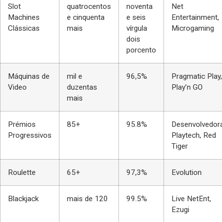
Slot
quatrocentos
noventa
Net
Machines
e cinquenta
e seis
Entertainment,
Clássicas
mais
vírgula
Microgaming
dois
porcento
Máquinas de
mil e
96,5%
Pragmatic Play,
Video
duzentas
Play’n GO
mais
Prémios
85+
95.8%
Desenvolvedor
Progressivos
Playtech, Red
Tiger
Roulette
65+
97,3%
Evolution
Blackjack
mais de 120
99.5%
Live NetEnt,
Ezugi