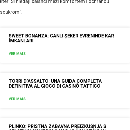
kteří Si hledají balanci mezi komfortem i ochranou
soukromí.
SWEET BONANZA: CANLI ŞEKER EVRENINDE KAR
İMKANLARI
VER MAIS
TORRI D’ASSALTO: UNA GUIDA COMPLETA
DEFINITIVA AL GIOCO DI CASINÒ TATTICO
VER MAIS
PLINKO: PRISTNA ZABAVNA PREIZKUŠNJA S