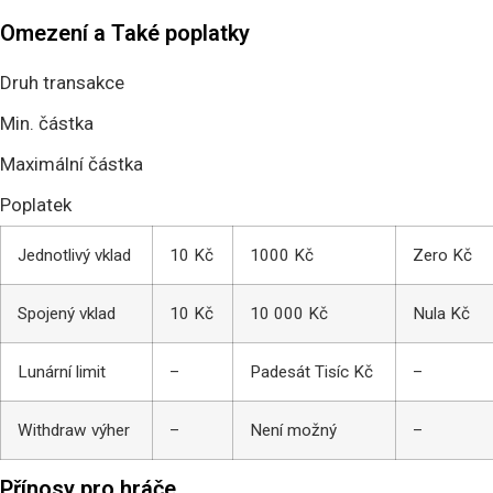
Omezení a Také poplatky
Druh transakce
Min. částka
Maximální částka
Poplatek
Jednotlivý vklad
10 Kč
1000 Kč
Zero Kč
Spojený vklad
10 Kč
10 000 Kč
Nula Kč
Lunární limit
–
Padesát Tisíc Kč
–
Withdraw výher
–
Není možný
–
Přínosy pro hráče