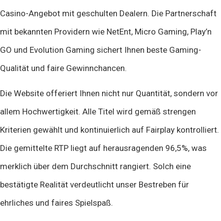
Casino-Angebot mit geschulten Dealern. Die Partnerschaft
mit bekannten Providern wie NetEnt, Micro Gaming, Play’n
GO und Evolution Gaming sichert Ihnen beste Gaming-
Qualität und faire Gewinnchancen.
Die Website offeriert Ihnen nicht nur Quantität, sondern vor
allem Hochwertigkeit. Alle Titel wird gemäß strengen
Kriterien gewählt und kontinuierlich auf Fairplay kontrolliert.
Die gemittelte RTP liegt auf herausragenden 96,5%, was
merklich über dem Durchschnitt rangiert. Solch eine
bestätigte Realität verdeutlicht unser Bestreben für
ehrliches und faires Spielspaß.