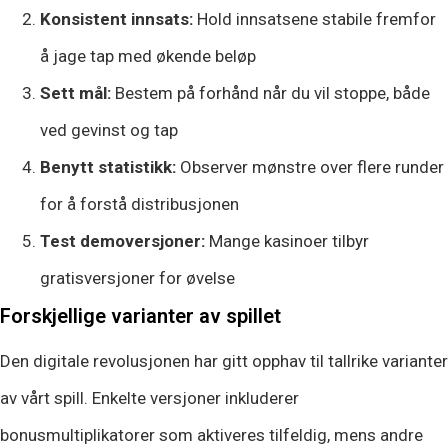
Konsistent innsats:
Hold innsatsene stabile fremfor
å jage tap med økende beløp
Sett mål:
Bestem på forhånd når du vil stoppe, både
ved gevinst og tap
Benytt statistikk:
Observer mønstre over flere runder
for å forstå distribusjonen
Test demoversjoner:
Mange kasinoer tilbyr
gratisversjoner for øvelse
Forskjellige varianter av spillet
Den digitale revolusjonen har gitt opphav til tallrike varianter
av vårt spill. Enkelte versjoner inkluderer
bonusmultiplikatorer som aktiveres tilfeldig, mens andre