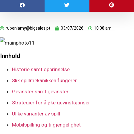
rubenlamy@bigsales.pt
03/07/2026
10:08 am
Innhold
Historie samt opprinnelse
Slik spillmekanikken fungerer
Gevinster samt gevinster
Strategier for å øke gevinstsjanser
Ulike varianter av spill
Mobilspilling og tilgjengelighet