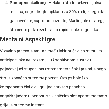
Postupno skaliranje
– Nakon što tri sekvencijalna
minusa, degradirajte opkladu za 30% radije nego da
ga povećate, suprotno poznatoj Martingale strategiji
što često puta rezultira do rapid bankroll gubitka
Mentalni Aspekt Igre
Vizualno praćenje tanjura među labirint čavlića stimulira
anticipacijske neurokemiju u kognitivnom sustavu,
pojačavajući stupanj neurotransmitera čak i pre prije nego
što je konačan outcome poznat. Ova psihološko
komponenta čini ovu igru jedinstveno posebno
angažirajućom u odnosu sa klasičnim slot aparatima tamo
gdje je outcome instant.