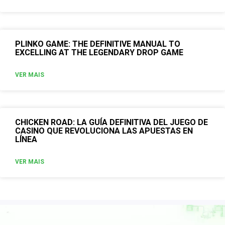
PLINKO GAME: THE DEFINITIVE MANUAL TO
EXCELLING AT THE LEGENDARY DROP GAME
VER MAIS
CHICKEN ROAD: LA GUÍA DEFINITIVA DEL JUEGO DE
CASINO QUE REVOLUCIONA LAS APUESTAS EN
LÍNEA
VER MAIS