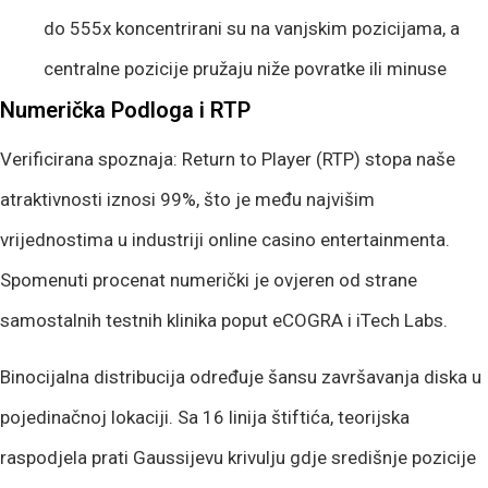
do 555x koncentrirani su na vanjskim pozicijama, a
centralne pozicije pružaju niže povratke ili minuse
Numerička Podloga i RTP
Verificirana spoznaja: Return to Player (RTP) stopa naše
atraktivnosti iznosi 99%, što je među najvišim
vrijednostima u industriji online casino entertainmenta.
Spomenuti procenat numerički je ovjeren od strane
samostalnih testnih klinika poput eCOGRA i iTech Labs.
Binocijalna distribucija određuje šansu završavanja diska u
pojedinačnoj lokaciji. Sa 16 linija štiftića, teorijska
raspodjela prati Gaussijevu krivulju gdje središnje pozicije