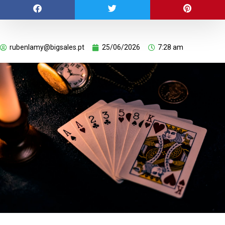
rubenlamy@bigsales.pt
25/06/2026
7:28 am