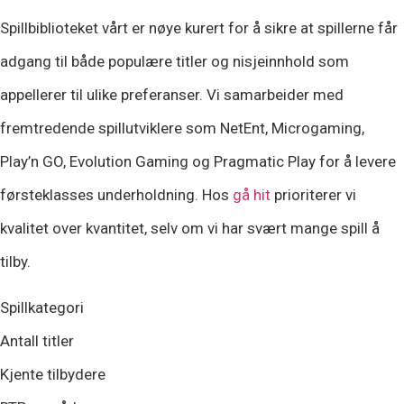
Spillbiblioteket vårt er nøye kurert for å sikre at spillerne får
adgang til både populære titler og nisjeinnhold som
appellerer til ulike preferanser. Vi samarbeider med
fremtredende spillutviklere som NetEnt, Microgaming,
Play’n GO, Evolution Gaming og Pragmatic Play for å levere
førsteklasses underholdning. Hos
gå hit
prioriterer vi
kvalitet over kvantitet, selv om vi har svært mange spill å
tilby.
Spillkategori
Antall titler
Kjente tilbydere