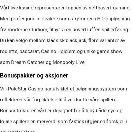
Vårt live kasino representerer toppen av nettbasert gaming.
Med profesjonelle dealere som strømmes i HD-oppløsning
fra moderne studioer, tilbyr vi en uovertruffen spillerfaring.
Du kan velge mellom klassisk blackjack, flere varianter av
roulette, baccarat, Casino Hold’em og unike game show
som Dream Catcher og Monopoly Live.
Bonuspakker og aksjoner
Vi i PoleStar Casino har utviklet et belønningssystem som
reflekterer vår forpliktelse til å verdsette våre spillere.
Bonusstrukturen vårt er designet for å tilby både nye og
lojale spillere en merverdi som faktisk utgjør en forskjell i