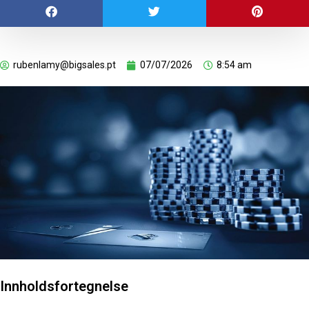
rubenlamy@bigsales.pt
07/07/2026
8:54 am
Innholdsfortegnelse