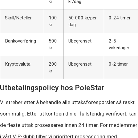
kr
kr/dag
Skrill/Neteller
100
50 000 kr/per
0-24 timer
kr
dag
Bankoverføring
500
Ubegrenset
2-5
kr
virkedager
Kryptovaluta
200
Ubegrenset
0-2 timer
kr
Utbetalingspolicy hos PoleStar
Vi streber etter å behandle alle uttaksforespørsler så raskt
som mulig. Etter at kontoen din er fullstendig verifisert, kan
de fleste uttak prosesseres innen 24 timer. For medlemmer
i vårt VIP-klubb tilbyr vi prioritert prosessering med