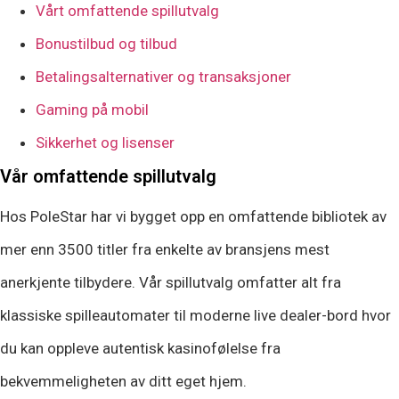
Vårt omfattende spillutvalg
Bonustilbud og tilbud
Betalingsalternativer og transaksjoner
Gaming på mobil
Sikkerhet og lisenser
Vår omfattende spillutvalg
Hos PoleStar har vi bygget opp en omfattende bibliotek av
mer enn 3500 titler fra enkelte av bransjens mest
anerkjente tilbydere. Vår spillutvalg omfatter alt fra
klassiske spilleautomater til moderne live dealer-bord hvor
du kan oppleve autentisk kasinofølelse fra
bekvemmeligheten av ditt eget hjem.