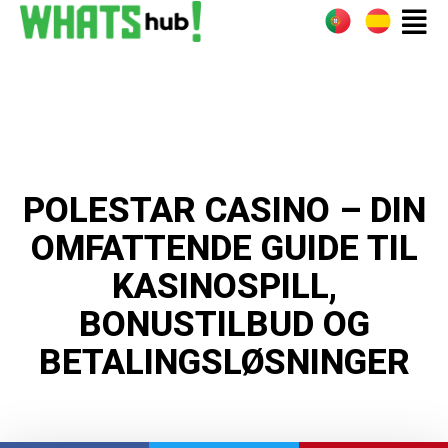
POLESTAR CASINO – DIN
OMFATTENDE GUIDE TIL
KASINOSPILL,
BONUSTILBUD OG
BETALINGSLØSNINGER