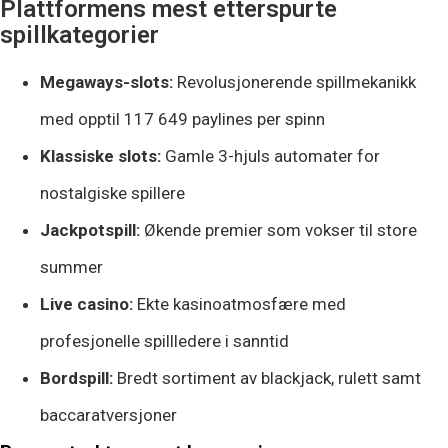
Plattformens mest etterspurte
spillkategorier
Megaways-slots:
Revolusjonerende spillmekanikk
med opptil 117 649 paylines per spinn
Klassiske slots:
Gamle 3-hjuls automater for
nostalgiske spillere
Jackpotspill:
Økende premier som vokser til store
summer
Live casino:
Ekte kasinoatmosfære med
profesjonelle spillledere i sanntid
Bordspill:
Bredt sortiment av blackjack, rulett samt
baccaratversjoner