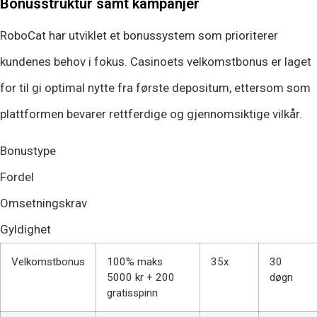
Bonusstruktur samt kampanjer
RoboCat har utviklet et bonussystem som prioriterer
kundenes behov i fokus. Casinoets velkomstbonus er laget
for til gi optimal nytte fra første depositum, ettersom som
plattformen bevarer rettferdige og gjennomsiktige vilkår.
Bonustype
Fordel
Omsetningskrav
Gyldighet
Velkomstbonus
100% maks
35x
30
5000 kr + 200
døgn
gratisspinn