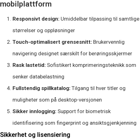
mobilplattform
Responsivt design:
Umiddelbar tilpassing til samtlige
størrelser og oppløsninger
Touch-optimalisert grensesnitt:
Brukervennlig
navigering designet særskilt for berøringsskjermer
Rask lastetid:
Sofistikert komprimeringsteknikk som
senker databelastning
Fullstendig spillkatalog:
Tilgang til hver titler og
muligheter som på desktop-versjonen
Sikker innlogging:
Support for biometrisk
identifisering som fingerprint og ansiktsgjenkjenning
Sikkerhet og lisensiering