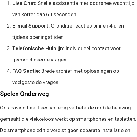
Live Chat:
Snelle assistentie met doorsnee wachttijd
van korter dan 60 seconden
E-mail Support:
Grondige reacties binnen 4 uren
tijdens openingstijden
Telefonische Hulplijn:
Individueel contact voor
gecompliceerde vragen
FAQ Sectie:
Brede archief met oplossingen op
veelgestelde vragen
Spelen Onderweg
Ons casino heeft een volledig verbeterde mobile beleving
gemaakt die vlekkeloos werkt op smartphones en tabletten.
De smartphone editie vereist geen separate installatie en