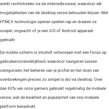
werkt rechtstreeks via de internetbrowser, waardoor elk
mogelijkheden van de desktop versie behouden blijven. Met
HTML5-technologie openen spellen rap en draaien ze
soepel, ongeacht of je een iOS of Android apparaat
gebruikt.
De mobile scherm is intuïtief ontworpen met een focus op
gebruikersvriendelijkheid, waardoor navigeren tussen
categorieën, het beheren van je profiel en het doen van
overboekingen precies zo simpel is als via desktop. Over
dan 65% van onze gamers gebruikt regelmatig de mobiele
versie, wat de kwaliteit en populariteit van ons mobiele
platform benadrukt.