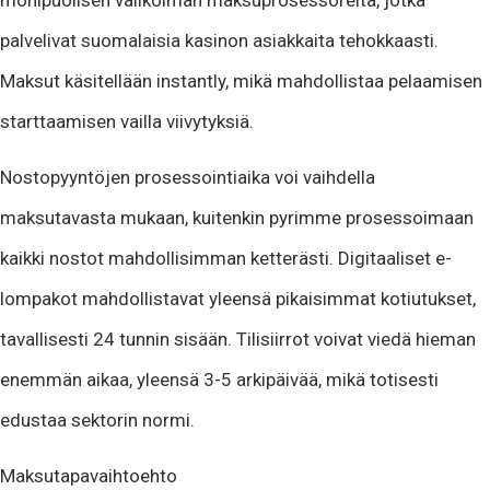
palvelivat suomalaisia kasinon asiakkaita tehokkaasti.
Maksut käsitellään instantly, mikä mahdollistaa pelaamisen
starttaamisen vailla viivytyksiä.
Nostopyyntöjen prosessointiaika voi vaihdella
maksutavasta mukaan, kuitenkin pyrimme prosessoimaan
kaikki nostot mahdollisimman ketterästi. Digitaaliset e-
lompakot mahdollistavat yleensä pikaisimmat kotiutukset,
tavallisesti 24 tunnin sisään. Tilisiirrot voivat viedä hieman
enemmän aikaa, yleensä 3-5 arkipäivää, mikä totisesti
edustaa sektorin normi.
Maksutapavaihtoehto