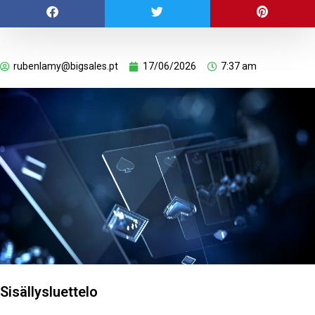
rubenlamy@bigsales.pt
17/06/2026
7:37 am
Sisällysluettelo