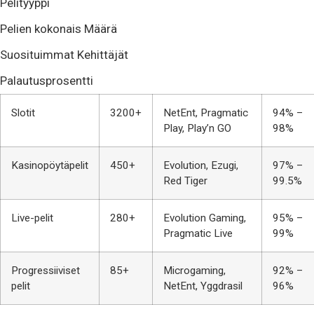
Pelityyppi
Pelien kokonais Määrä
Suosituimmat Kehittäjät
Palautusprosentti
Slotit
3200+
NetEnt, Pragmatic
94% –
Play, Play’n GO
98%
Kasinopöytäpelit
450+
Evolution, Ezugi,
97% –
Red Tiger
99.5%
Live-pelit
280+
Evolution Gaming,
95% –
Pragmatic Live
99%
Progressiiviset
85+
Microgaming,
92% –
pelit
NetEnt, Yggdrasil
96%