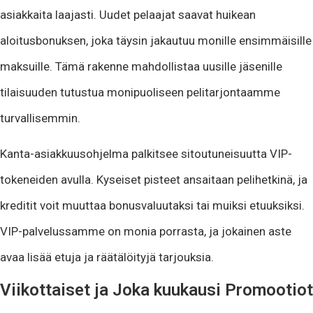
asiakkaita laajasti. Uudet pelaajat saavat huikean
aloitusbonuksen, joka täysin jakautuu monille ensimmäisille
maksuille. Tämä rakenne mahdollistaa uusille jäsenille
tilaisuuden tutustua monipuoliseen pelitarjontaamme
turvallisemmin.
Kanta-asiakkuusohjelma palkitsee sitoutuneisuutta VIP-
tokeneiden avulla. Kyseiset pisteet ansaitaan pelihetkinä, ja
kreditit voit muuttaa bonusvaluutaksi tai muiksi etuuksiksi.
VIP-palvelussamme on monia porrasta, ja jokainen aste
avaa lisää etuja ja räätälöityjä tarjouksia.
Viikottaiset ja Joka kuukausi Promootiot