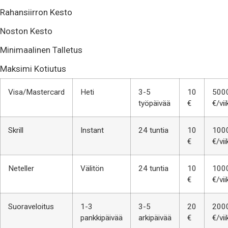
Rahansiirron Kesto
Noston Kesto
Minimaalinen Talletus
Maksimi Kotiutus
Visa/Mastercard
Heti
3-5
10
500
työpäivää
€
€/vi
Skrill
Instant
24 tuntia
10
100
€
€/vi
Neteller
Välitön
24 tuntia
10
100
€
€/vi
Suoraveloitus
1-3
3-5
20
200
pankkipäivää
arkipäivää
€
€/vi