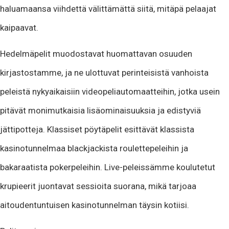
haluamaansa viihdettä välittämättä siitä, mitäpä pelaajat
kaipaavat.
Hedelmäpelit muodostavat huomattavan osuuden
kirjastostamme, ja ne ulottuvat perinteisistä vanhoista
peleistä nykyaikaisiin videopeliautomaatteihin, jotka usein
pitävät monimutkaisia lisäominaisuuksia ja edistyviä
jättipotteja. Klassiset pöytäpelit esittävät klassista
kasinotunnelmaa blackjackista roulettepeleihin ja
bakaraatista pokerpeleihin. Live-peleissämme koulutetut
krupieerit juontavat sessioita suorana, mikä tarjoaa
aitoudentuntuisen kasinotunnelman täysin kotiisi.