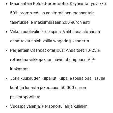
Maanantain Reload-promootio: Käynnistä työviikko
50% promo-edulla ensimmäisen maanantain
talletukselle maksimissaan 200 euron asti
Viikon puolivälin Free spins: Valituissa sloteissa
annettavat spinit vailla wagering-vaadetta
Perjantain Cashback-tarjous: Ansaitset 10-25%
refundina viikkojakson häviöistä riippuen VIP-
luokastasi
Joka kuukauden Kilpailut: Kilpaile toisia osallistujia
kohti ja lunasta jakoosuus 50 000 euron
palkintopoolista
Vuosipäivälahja: Personoitu lahja kullakin