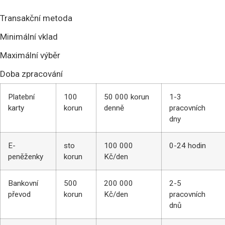
Transakční metoda
Minimální vklad
Maximální výběr
Doba zpracování
Platební
100
50 000 korun
1-3
karty
korun
denně
pracovních
dny
E-
sto
100 000
0-24 hodin
peněženky
korun
Kč/den
Bankovní
500
200 000
2-5
převod
korun
Kč/den
pracovních
dnů