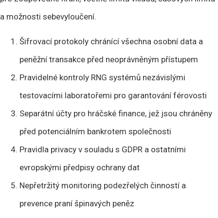
a možnosti sebevyloučení.
Šifrovací protokoly chránící všechna osobní data a
peněžní transakce před neoprávněným přístupem
Pravidelné kontroly RNG systémů nezávislými
testovacími laboratořemi pro garantování férovosti
Separátní účty pro hráčské finance, jež jsou chráněny
před potenciálním bankrotem společnosti
Pravidla privacy v souladu s GDPR a ostatními
evropskými předpisy ochrany dat
Nepřetržitý monitoring podezřelých činností a
prevence praní špinavých peněz