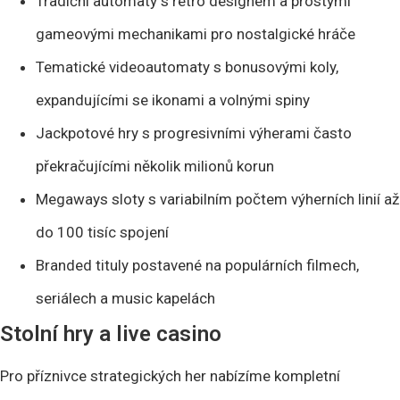
Tradiční automaty s retro designem a prostými
gameovými mechanikami pro nostalgické hráče
Tematické videoautomaty s bonusovými koly,
expandujícími se ikonami a volnými spiny
Jackpotové hry s progresivními výherami často
překračujícími několik milionů korun
Megaways sloty s variabilním počtem výherních linií až
do 100 tisíc spojení
Branded tituly postavené na populárních filmech,
seriálech a music kapelách
Stolní hry a live casino
Pro příznivce strategických her nabízíme kompletní