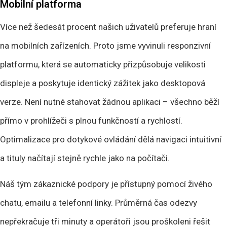
Mobilní platforma
Více než šedesát procent našich uživatelů preferuje hraní
na mobilních zařízeních. Proto jsme vyvinuli responzivní
platformu, která se automaticky přizpůsobuje velikosti
displeje a poskytuje identický zážitek jako desktopová
verze. Není nutné stahovat žádnou aplikaci – všechno běží
přímo v prohlížeči s plnou funkčností a rychlostí.
Optimalizace pro dotykové ovládání dělá navigaci intuitivní
a tituly načítají stejně rychle jako na počítači.
Náš tým zákaznické podpory je přístupný pomocí živého
chatu, emailu a telefonní linky. Průměrná čas odezvy
nepřekračuje tři minuty a operátoři jsou proškoleni řešit