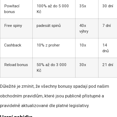
Powítací
100% až do 5 000
35x
30 dní
bonus
Kč
Free spiny
padesát spinů
40x
7 dní
výhry
Cashback
10% z proher
10x
14
dnů
Reload bonus
50% až do 3 000
30x
21 dní
Kč
Důležité je zmínit, že všechny bonusy spadají pod našim
obchodním pravidlům, které jsou publicně přístupné a
pravidelně aktualizované dle platné legislativy.