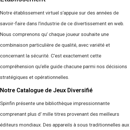
Notre établissement virtuel s’appuie sur des années de
savoir-faire dans l’industrie de ce divertissement en web.
Nous comprenons qu’ chaque joueur souhaite une
combinaison particulière de qualité, avec variété et
concernant la sécurité. C’est exactement cette
compréhension qu’elle guide chacune parmi nos décisions
stratégiques et opérationnelles.
Notre Catalogue de Jeux Diversifié
Spinfin présente une bibliothèque impressionnante
comprenant plus d’ mille titres provenant des meilleurs
éditeurs mondiaux. Des appareils à sous traditionnelles aux