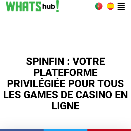
SPINFIN : VOTRE
PLATEFORME
PRIVILÉGIÉE POUR TOUS
LES GAMES DE CASINO EN
LIGNE