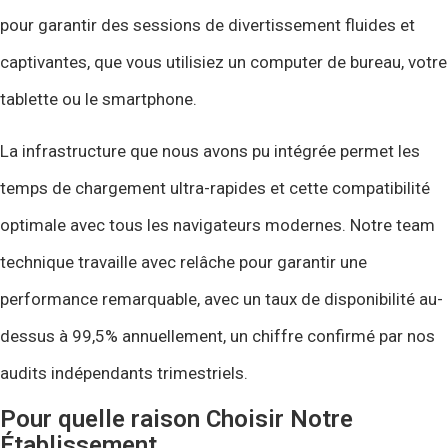
pour garantir des sessions de divertissement fluides et
captivantes, que vous utilisiez un computer de bureau, votre
tablette ou le smartphone.
La infrastructure que nous avons pu intégrée permet les
temps de chargement ultra-rapides et cette compatibilité
optimale avec tous les navigateurs modernes. Notre team
technique travaille avec relâche pour garantir une
performance remarquable, avec un taux de disponibilité au-
dessus à 99,5% annuellement, un chiffre confirmé par nos
audits indépendants trimestriels.
Pour quelle raison Choisir Notre
Établissement