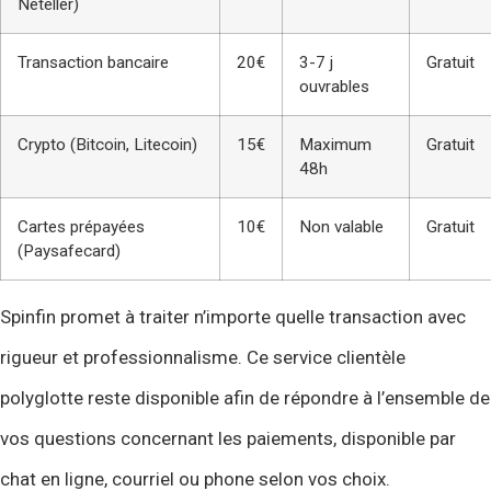
Neteller)
Transaction bancaire
20€
3-7 j
Gratuit
ouvrables
Crypto (Bitcoin, Litecoin)
15€
Maximum
Gratuit
48h
Cartes prépayées
10€
Non valable
Gratuit
(Paysafecard)
Spinfin promet à traiter n’importe quelle transaction avec
rigueur et professionnalisme. Ce service clientèle
polyglotte reste disponible afin de répondre à l’ensemble de
vos questions concernant les paiements, disponible par
chat en ligne, courriel ou phone selon vos choix.