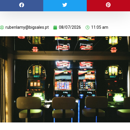
rubenlamy@bigsales.pt
08/07/2026
11:05 am