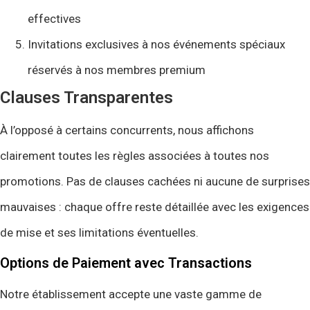
effectives
Invitations exclusives à nos événements spéciaux
réservés à nos membres premium
Clauses Transparentes
À l’opposé à certains concurrents, nous affichons
clairement toutes les règles associées à toutes nos
promotions. Pas de clauses cachées ni aucune de surprises
mauvaises : chaque offre reste détaillée avec les exigences
de mise et ses limitations éventuelles.
Options de Paiement avec Transactions
Notre établissement accepte une vaste gamme de