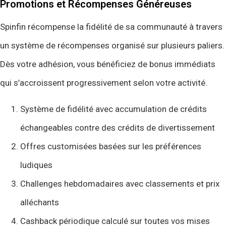
Promotions et Récompenses Généreuses
Spinfin récompense la fidélité de sa communauté à travers
un système de récompenses organisé sur plusieurs paliers.
Dès votre adhésion, vous bénéficiez de bonus immédiats
qui s’accroissent progressivement selon votre activité.
Système de fidélité avec accumulation de crédits
échangeables contre des crédits de divertissement
Offres customisées basées sur les préférences
ludiques
Challenges hebdomadaires avec classements et prix
alléchants
Cashback périodique calculé sur toutes vos mises