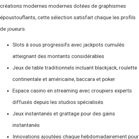
créations modernes modernes dotées de graphismes
époustouflants, cette sélection satisfait chaque les profils
de joueurs.
Slots à sous progressifs avec jackpots cumulés
atteignant des montants considérables
Jeux de table traditionnels incluant blackjack, roulette
continentale et américaine, baccara et poker
Espace casino en streaming avec croupiers experts
diffusés depuis les studios spécialisés
Jeux instantanés et grattage pour des gains
instantanés
Innovations ajoutées chaque hebdomadairement pour