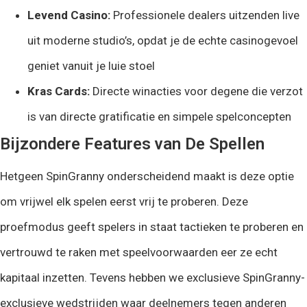
Levend Casino:
Professionele dealers uitzenden live
uit moderne studio’s, opdat je de echte casinogevoel
geniet vanuit je luie stoel
Kras Cards:
Directe winacties voor degene die verzot
is van directe gratificatie en simpele spelconcepten
Bijzondere Features van De Spellen
Hetgeen SpinGranny onderscheidend maakt is deze optie
om vrijwel elk spelen eerst vrij te proberen. Deze
proefmodus geeft spelers in staat tactieken te proberen en
vertrouwd te raken met speelvoorwaarden eer ze echt
kapitaal inzetten. Tevens hebben we exclusieve SpinGranny-
exclusieve wedstrijden waar deelnemers tegen anderen