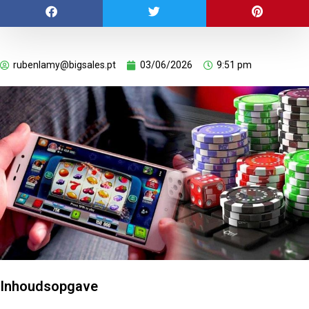
rubenlamy@bigsales.pt
03/06/2026
9:51 pm
Inhoudsopgave