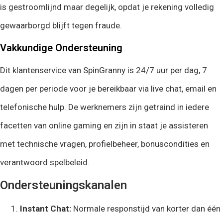
is gestroomlijnd maar degelijk, opdat je rekening volledig
gewaarborgd blijft tegen fraude.
Vakkundige Ondersteuning
Dit klantenservice van SpinGranny is 24/7 uur per dag, 7
dagen per periode voor je bereikbaar via live chat, email en
telefonische hulp. De werknemers zijn getraind in iedere
facetten van online gaming en zijn in staat je assisteren
met technische vragen, profielbeheer, bonuscondities en
verantwoord spelbeleid.
Ondersteuningskanalen
Instant Chat:
Normale responstijd van korter dan één