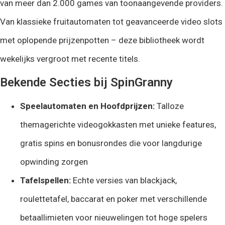
van meer dan 2.000 games van toonaangevende providers.
Van klassieke fruitautomaten tot geavanceerde video slots
met oplopende prijzenpotten – deze bibliotheek wordt
wekelijks vergroot met recente titels.
Bekende Secties bij SpinGranny
Speelautomaten en Hoofdprijzen:
Talloze
themagerichte videogokkasten met unieke features,
gratis spins en bonusrondes die voor langdurige
opwinding zorgen
Tafelspellen:
Echte versies van blackjack,
roulettetafel, baccarat en poker met verschillende
betaallimieten voor nieuwelingen tot hoge spelers