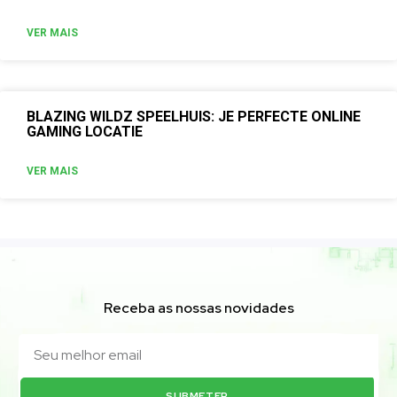
VER MAIS
BLAZING WILDZ SPEELHUIS: JE PERFECTE ONLINE
GAMING LOCATIE
VER MAIS
Receba as nossas novidades
SUBMETER