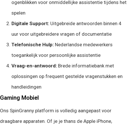
ogenblikken voor onmiddellijke assistentie tijdens het
spelen
Digitale Support:
Uitgebreide antwoorden binnen 4
uur voor uitgebreidere vragen of documentatie
Telefonische Hulp:
Nederlandse medewerkers
toegankelijk voor persoonlijke assistentie
Vraag-en-antwoord:
Brede informatiebank met
oplossingen op frequent gestelde vragenstukken en
handleidingen
Gaming Mobiel
Ons SpinGranny platform is volledig aangepast voor
draagbare apparaten. Of je je thans de Apple iPhone,