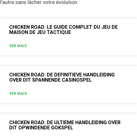
l’autre sans lâcher votre évolution.
CHICKEN ROAD: LE GUIDE COMPLET DU JEU DE
MAISON DE JEU TACTIQUE
VER MAIS
CHICKEN ROAD: DE DEFINITIEVE HANDLEIDING
OVER DIT SPANNENDE CASINOSPEL
VER MAIS
CHICKEN ROAD: DE ULTIEME HANDLEIDING OVER
DIT OPWINDENDE GOKSPEL