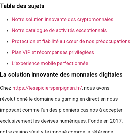
Table des sujets
Notre solution innovante des cryptomonnaies
Notre catalogue de activités exceptionnels
Protection et fiabilité au cœur de nos préoccupations
Plan VIP et récompenses privilégiées
L’expérience mobile perfectionnée
La solution innovante des monnaies digitales
Chez
https://lesepiciersperpignan.fr/
, nous avons
révolutionné le domaine du gaming en direct en nous
imposant comme l’un des pionniers casinos à accepter
exclusivement les devises numériques. Fondé en 2017,
notre casino s’est vite imposé comme la référence