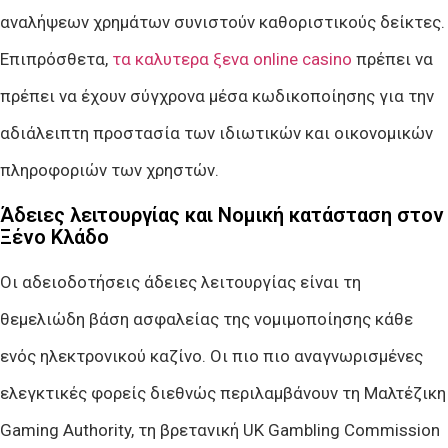
αναλήψεων χρημάτων συνιστούν καθοριστικούς δείκτες.
Επιπρόσθετα,
τα καλυτερα ξενα online casino
πρέπει να
πρέπει να έχουν σύγχρονα μέσα κωδικοποίησης για την
αδιάλειπτη προστασία των ιδιωτικών και οικονομικών
πληροφοριών των χρηστών.
Άδειες λειτουργίας και Νομική κατάσταση στον
Ξένο Κλάδο
Οι αδειοδοτήσεις άδειες λειτουργίας είναι τη
θεμελιώδη βάση ασφαλείας της νομιμοποίησης κάθε
ενός ηλεκτρονικού καζίνο. Οι πιο πιο αναγνωρισμένες
ελεγκτικές φορείς διεθνώς περιλαμβάνουν τη Μαλτέζικη
Gaming Authority, τη βρετανική UK Gambling Commission