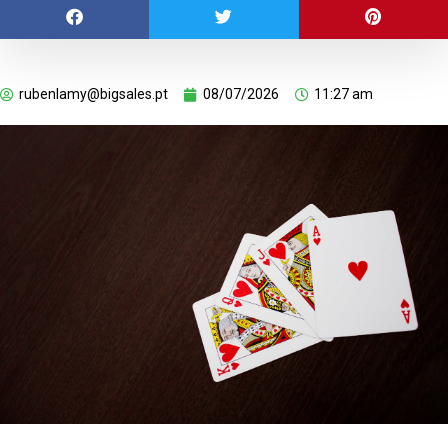
rubenlamy@bigsales.pt
08/07/2026
11:27 am