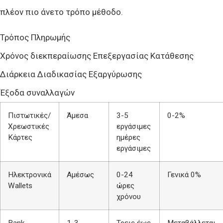
πλέον πιο άνετο τρόπο μέθοδο.
Τρόπος Πληρωμής
Χρόνος διεκπεραίωσης Επεξεργασίας Κατάθεσης
Διάρκεια Διαδικασίας Εξαργύρωσης
Έξοδα συναλλαγών
Πιστωτικές/
Άμεσα
3-5
0-2%
Χρεωστικές
εργάσιμες
Κάρτες
ημέρες
εργάσιμες
Ηλεκτρονικά
Αμέσως
0-24
Γενικά 0%
Wallets
ώρες
χρόνου
Bank
1-3
Τρεις έως
Μεταβάλλεται