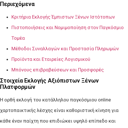
Περιεχόμενα
Κριτήρια Εκλογής Έμπιστων Ξένων Ιστότοπων
Πιστοποιήσεις και Νομιμοποίηση στον Παγκόσμιο
Τομέα
Μέθοδοι Συναλλαγών και Προστασία Πληρωμών
Προϊόντα και Εταιρείες Λογισμικού
Μπόνους επιβραβεύσεων και Προσφορές
Στοιχεία Εκλογής Αξιόπιστων Ξένων
Πλατφορμών
Η ορθή εκλογή του κατάλληλου παγκόσμιου online
χαρτοπαικτικής λέσχης είναι καθοριστική κίνηση για
κάθε έναν παίχτη που επιδιώκει υψηλό επίπεδο και