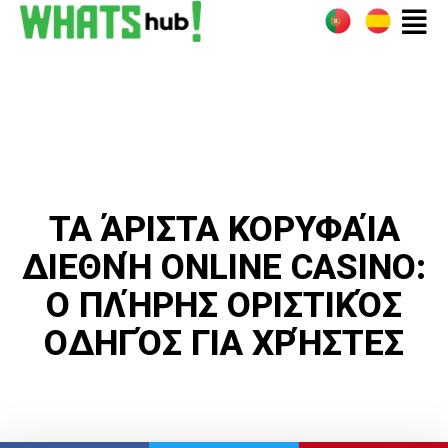
ΤΑ ΆΡΙΣΤΑ ΚΟΡΥΦΑΊΑ
ΔΙΕΘΝΉ ONLINE CASINO:
Ο ΠΛΉΡΗΣ ΟΡΙΣΤΙΚΌΣ
ΟΔΗΓΌΣ ΓΙΑ ΧΡΉΣΤΕΣ