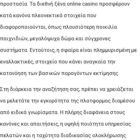
προστασία. Τα διεθνή ξένα online casino προσφέρουν
κατά κανόνα πλεονεκτικά στοιχεία που
διαφοροποιούνται, όπως πλουσιότερη ποικιλία
παιχνιδιών, μεγαλόψυχα δώρα και σύγχρονες
συστήματα. Εντούτοις, η σφαίρα είναι πλημμυρισμένη με
εναλλακτικές, στοιχείο που κάνει αναγκαία την
κατανόηση των βασικών παραγόντων εκτίμησης.
Στη διάρκεια την αναζήτηση σας, πρέπει να χρειάζεται
να μελετάτε την εγκυρότητα της πλατφορμας διαμέσου
από ειδικά γνωρίσματα. Η πλήρης διαφάνεια στους
κανόνες και απαιτήσεις, η υψηλή ποιότητα υπηρεσίας
πελατών και η ταχύτητα διαδικασίας ολοκλήρωσης