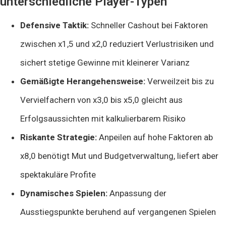
unterschiedliche Player-Typen
Defensive Taktik:
Schneller Cashout bei Faktoren
zwischen x1,5 und x2,0 reduziert Verlustrisiken und
sichert stetige Gewinne mit kleinerer Varianz
Gemäßigte Herangehensweise:
Verweilzeit bis zu
Vervielfachern von x3,0 bis x5,0 gleicht aus
Erfolgsaussichten mit kalkulierbarem Risiko
Riskante Strategie:
Anpeilen auf hohe Faktoren ab
x8,0 benötigt Mut und Budgetverwaltung, liefert aber
spektakuläre Profite
Dynamisches Spielen:
Anpassung der
Ausstiegspunkte beruhend auf vergangenen Spielen