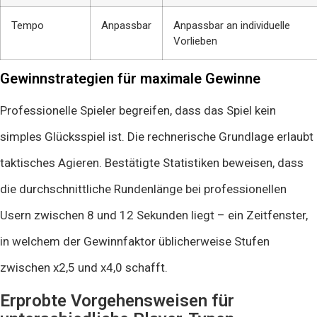
Tempo
Anpassbar
Anpassbar an individuelle
Vorlieben
Gewinnstrategien für maximale Gewinne
Professionelle Spieler begreifen, dass das Spiel kein
simples Glücksspiel ist. Die rechnerische Grundlage erlaubt
taktisches Agieren. Bestätigte Statistiken beweisen, dass
die durchschnittliche Rundenlänge bei professionellen
Usern zwischen 8 und 12 Sekunden liegt – ein Zeitfenster,
in welchem der Gewinnfaktor üblicherweise Stufen
zwischen x2,5 und x4,0 schafft.
Erprobte Vorgehensweisen für