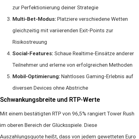
zur Perfektionierung deiner Strategie
Multi-Bet-Modus:
Platziere verschiedene Wetten
gleichzeitig mit variierenden Exit-Points zur
Risikostreuung
Social-Features:
Schaue Realtime-Einsätze anderer
Teilnehmer und erlerne von erfolgreichen Methoden
Mobil-Optimierung:
Nahtloses Gaming-Erlebnis auf
diversen Devices ohne Abstriche
Schwankungsbreite und RTP-Werte
Mit einem bestätigten RTP von 96,5% rangiert Tower Rush
im oberen Bereich der Glücksspiele. Diese
Auszahlungsquote heißt, dass von jedem gewetteten Euro