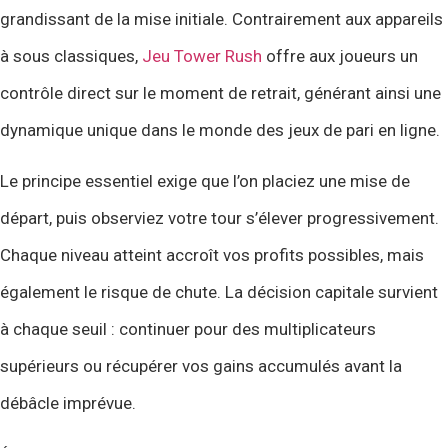
grandissant de la mise initiale. Contrairement aux appareils
à sous classiques,
Jeu Tower Rush
offre aux joueurs un
contrôle direct sur le moment de retrait, générant ainsi une
dynamique unique dans le monde des jeux de pari en ligne.
Le principe essentiel exige que l’on placiez une mise de
départ, puis observiez votre tour s’élever progressivement.
Chaque niveau atteint accroît vos profits possibles, mais
également le risque de chute. La décision capitale survient
à chaque seuil : continuer pour des multiplicateurs
supérieurs ou récupérer vos gains accumulés avant la
débâcle imprévue.