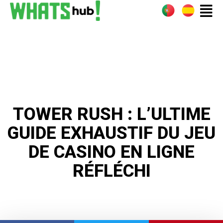
TOWER RUSH : L’ULTIME
GUIDE EXHAUSTIF DU JEU
DE CASINO EN LIGNE
RÉFLÉCHI