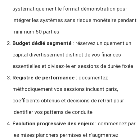
systématiquement le format démonstration pour
intégrer les systèmes sans risque monétaire pendant
minimum 50 parties
Budget dédié segmenté
: réservez uniquement un
capital divertissement distinct de vos finances
essentielles et divisez-le en sessions de durée fixée
Registre de performance
: documentez
méthodiquement vos sessions incluant paris,
coefficients obtenus et décisions de retrait pour
identifier vos patterns de conduite
Évolution progressive des enjeux
: commencez par
les mises planchers permises et n’augmentez