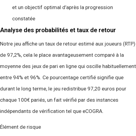
et un objectif optimal d’après la progression
constatée
Analyse des probabilités et taux de retour
Notre jeu affiche un taux de retour estimé aux joueurs (RTP)
de 97,2%, cela le place avantageusement comparé à la
moyenne des jeux de pari en ligne qui oscille habituellement
entre 94% et 96%. Ce pourcentage certifié signifie que
durant le long terme, le jeu redistribue 97,20 euros pour
chaque 100€ pariés, un fait vérifié par des instances
indépendants de vérification tel que eCOGRA.
Élément de risque