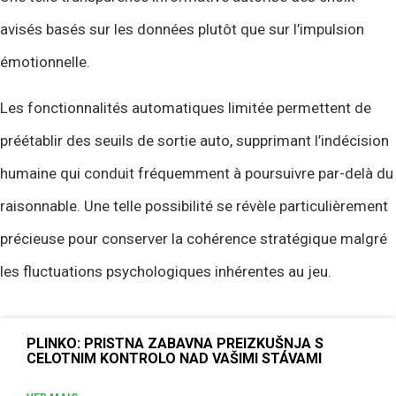
avisés basés sur les données plutôt que sur l’impulsion
émotionnelle.
Les fonctionnalités automatiques limitée permettent de
préétablir des seuils de sortie auto, supprimant l’indécision
humaine qui conduit fréquemment à poursuivre par-delà du
raisonnable. Une telle possibilité se révèle particulièrement
précieuse pour conserver la cohérence stratégique malgré
les fluctuations psychologiques inhérentes au jeu.
PLINKO: PRISTNA ZABAVNA PREIZKUŠNJA S
CELOTNIM KONTROLO NAD VAŠIMI STÁVAMI