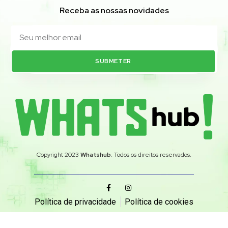
Receba as nossas novidades
SUBMETER
Copyright 2023
Whatshub
. Todos os direitos reservados.
Política de privacidade
Política de cookies