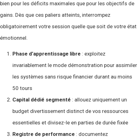
bien pour les déficits maximales que pour les objectifs de
gains. Dès que ces paliers atteints, interrompez
obligatoirement votre session quelle que soit de votre état
émotionnel.
Phase d’apprentissage libre
: exploitez
invariablement le mode démonstration pour assimiler
les systèmes sans risque financier durant au moins
50 tours
Capital dédié segmenté
: allouez uniquement un
budget divertissement distinct de vos ressources
essentielles et divisez-le en parties de durée fixée
Registre de performance
: documentez