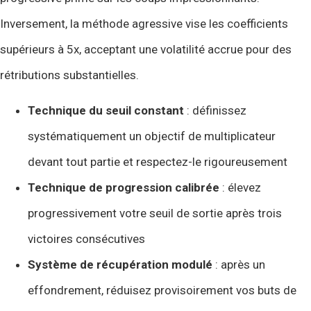
Inversement, la méthode agressive vise les coefficients
supérieurs à 5x, acceptant une volatilité accrue pour des
rétributions substantielles.
Technique du seuil constant
: définissez
systématiquement un objectif de multiplicateur
devant tout partie et respectez-le rigoureusement
Technique de progression calibrée
: élevez
progressivement votre seuil de sortie après trois
victoires consécutives
Système de récupération modulé
: après un
effondrement, réduisez provisoirement vos buts de