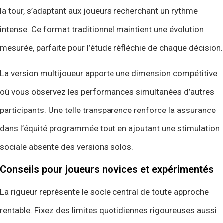
la tour, s’adaptant aux joueurs recherchant un rythme
intense. Ce format traditionnel maintient une évolution
mesurée, parfaite pour l’étude réfléchie de chaque décision.
La version multijoueur apporte une dimension compétitive
où vous observez les performances simultanées d’autres
participants. Une telle transparence renforce la assurance
dans l’équité programmée tout en ajoutant une stimulation
sociale absente des versions solos.
Conseils pour joueurs novices et expérimentés
La rigueur représente le socle central de toute approche
rentable. Fixez des limites quotidiennes rigoureuses aussi