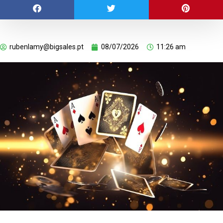
rubenlamy@bigsales.pt
08/07/2026
11:26 am