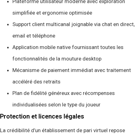
Plateforme utilisateur moderne avec exploration
simplifiée et ergonomie optimisée
Support client multicanal joignable via chat en direct,
email et téléphone
Application mobile native fournissant toutes les
fonctionnalités de la mouture desktop
Mécanisme de paiement immédiat avec traitement
accéléré des retraits
Plan de fidélité généreux avec récompenses
individualisées selon le type du joueur
Protection et licences légales
La crédibilité d’un établissement de pari virtuel repose