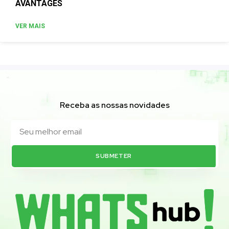
AVANTAGES
VER MAIS
Receba as nossas novidades
SUBMETER