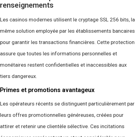
renseignements
Les casinos modernes utilisent le cryptage SSL 256 bits, la
même solution employée par les établissements bancaires
pour garantir les transactions financières. Cette protection
assure que toutes les informations personnelles et
monétaires restent confidentielles et inaccessibles aux
tiers dangereux.
Primes et promotions avantageux
Les opérateurs récents se distinguent particulièrement par
leurs offres promotionnelles généreuses, créées pour
attirer et retenir une clientèle sélective. Ces incitations