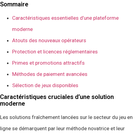
Sommaire
Caractéristiques essentielles d’une plateforme
moderne
Atouts des nouveaux opérateurs
Protection et licences réglementaires
Primes et promotions attractifs
Méthodes de paiement avancées
Sélection de jeux disponibles
Caractéristiques cruciales d’une solution
moderne
Les solutions fraîchement lancées sur le secteur du jeu en
ligne se démarquent par leur méthode novatrice et leur