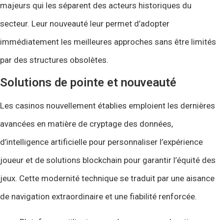
majeurs qui les séparent des acteurs historiques du
secteur. Leur nouveauté leur permet d’adopter
immédiatement les meilleures approches sans être limités
par des structures obsolètes.
Solutions de pointe et nouveauté
Les casinos nouvellement établies emploient les dernières
avancées en matière de cryptage des données,
d’intelligence artificielle pour personnaliser l’expérience
joueur et de solutions blockchain pour garantir l’équité des
jeux. Cette modernité technique se traduit par une aisance
de navigation extraordinaire et une fiabilité renforcée.