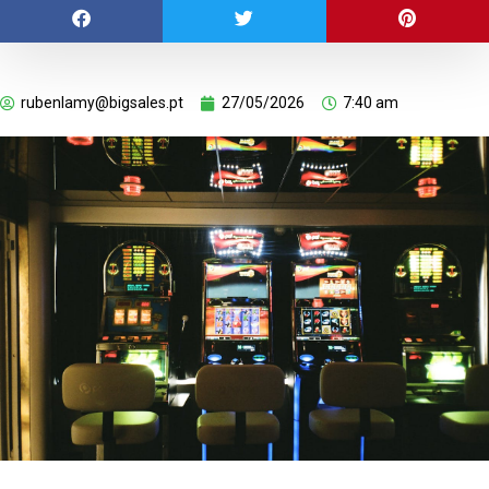
rubenlamy@bigsales.pt
27/05/2026
7:40 am