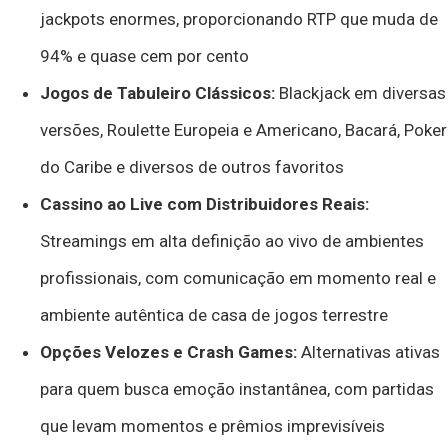
jackpots enormes, proporcionando RTP que muda de
94% e quase cem por cento
Jogos de Tabuleiro Clássicos:
Blackjack em diversas
versões, Roulette Europeia e Americano, Bacará, Poker
do Caribe e diversos de outros favoritos
Cassino ao Live com Distribuidores Reais:
Streamings em alta definição ao vivo de ambientes
profissionais, com comunicação em momento real e
ambiente autêntica de casa de jogos terrestre
Opções Velozes e Crash Games:
Alternativas ativas
para quem busca emoção instantânea, com partidas
que levam momentos e prêmios imprevisíveis