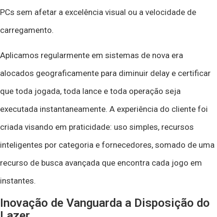
PCs sem afetar a excelência visual ou a velocidade de
carregamento.
Aplicamos regularmente em sistemas de nova era
alocados geograficamente para diminuir delay e certificar
que toda jogada, toda lance e toda operação seja
executada instantaneamente. A experiência do cliente foi
criada visando em praticidade: uso simples, recursos
inteligentes por categoria e fornecedores, somado de uma
recurso de busca avançada que encontra cada jogo em
instantes.
Inovação de Vanguarda a Disposição do
Lazer