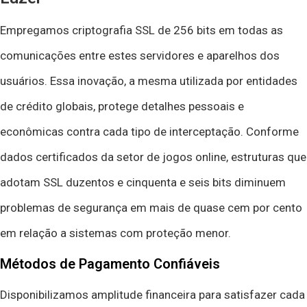
Empregamos criptografia SSL de 256 bits em todas as
comunicações entre estes servidores e aparelhos dos
usuários. Essa inovação, a mesma utilizada por entidades
de crédito globais, protege detalhes pessoais e
econômicas contra cada tipo de interceptação. Conforme
dados certificados da setor de jogos online, estruturas que
adotam SSL duzentos e cinquenta e seis bits diminuem
problemas de segurança em mais de quase cem por cento
em relação a sistemas com proteção menor.
Métodos de Pagamento Confiáveis
Disponibilizamos amplitude financeira para satisfazer cada