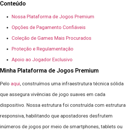
Conteúdo
Nossa Plataforma de Jogos Premium
Opções de Pagamento Confiáveis
Coleção de Games Mais Procurados
Proteção e Regulamentação
Apoio ao Jogador Exclusivo
Minha Plataforma de Jogos Premium
Pelo
aqui
, construímos uma infraestrutura técnica sólida
que assegura vivências de jogo suaves em cada
dispositivo. Nossa estrutura foi construída com estrutura
responsiva, habilitando que apostadores desfrutem
inúmeros de jogos por meio de smartphones, tablets ou