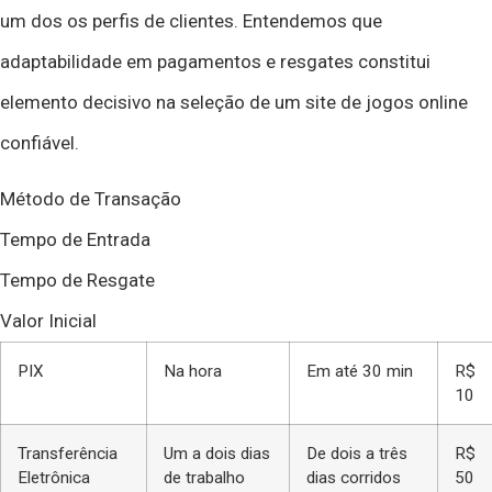
um dos os perfis de clientes. Entendemos que
adaptabilidade em pagamentos e resgates constitui
elemento decisivo na seleção de um site de jogos online
confiável.
Método de Transação
Tempo de Entrada
Tempo de Resgate
Valor Inicial
PIX
Na hora
Em até 30 min
R$
10
Transferência
Um a dois dias
De dois a três
R$
Eletrônica
de trabalho
dias corridos
50