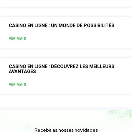
CASINO EN LIGNE : UN MONDE DE POSSIBILITÉS
VER MAIS
CASINO EN LIGNE : DÉCOUVREZ LES MEILLEURS
AVANTAGES
VER MAIS
Receba as nossas novidades