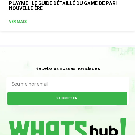
PLAYME : LE GUIDE DÉTAILLÉ DU GAME DE PARI
NOUVELLE ÈRE
VER MAIS
Receba as nossas novidades
SUBMETER