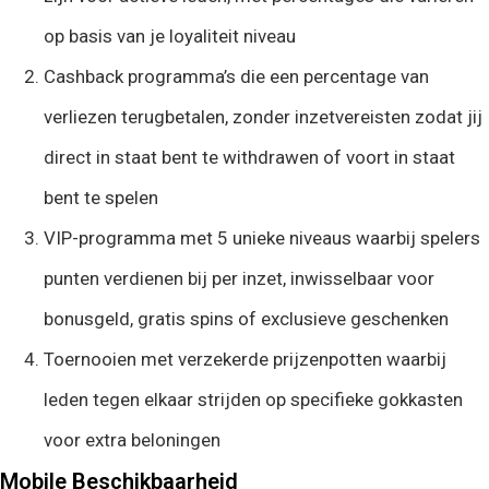
op basis van je loyaliteit niveau
Cashback programma’s die een percentage van
verliezen terugbetalen, zonder inzetvereisten zodat jij
direct in staat bent te withdrawen of voort in staat
bent te spelen
VIP-programma met 5 unieke niveaus waarbij spelers
punten verdienen bij per inzet, inwisselbaar voor
bonusgeld, gratis spins of exclusieve geschenken
Toernooien met verzekerde prijzenpotten waarbij
leden tegen elkaar strijden op specifieke gokkasten
voor extra beloningen
Mobile Beschikbaarheid