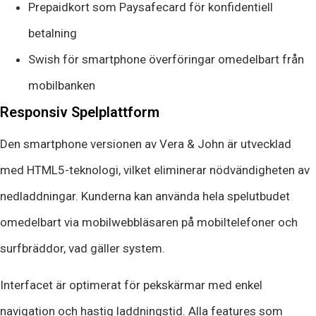
Prepaidkort som Paysafecard för konfidentiell
betalning
Swish för smartphone överföringar omedelbart från
mobilbanken
Responsiv Spelplattform
Den smartphone versionen av Vera & John är utvecklad
med HTML5-teknologi, vilket eliminerar nödvändigheten av
nedladdningar. Kunderna kan använda hela spelutbudet
omedelbart via mobilwebbläsaren på mobiltelefoner och
surfbräddor, vad gäller system.
Interfacet är optimerat för pekskärmar med enkel
navigation och hastig laddningstid. Alla features som