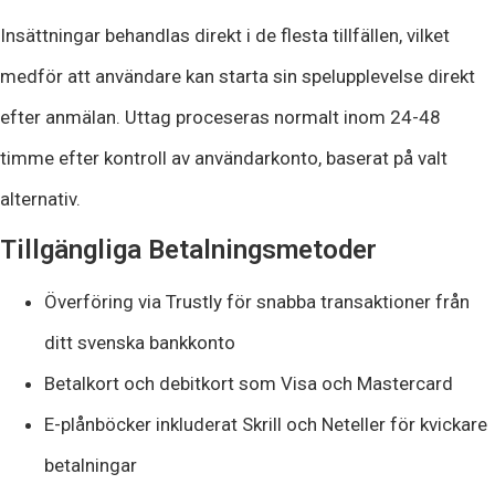
Insättningar behandlas direkt i de flesta tillfällen, vilket
medför att användare kan starta sin spelupplevelse direkt
efter anmälan. Uttag proceseras normalt inom 24-48
timme efter kontroll av användarkonto, baserat på valt
alternativ.
Tillgängliga Betalningsmetoder
Överföring via Trustly för snabba transaktioner från
ditt svenska bankkonto
Betalkort och debitkort som Visa och Mastercard
E-plånböcker inkluderat Skrill och Neteller för kvickare
betalningar