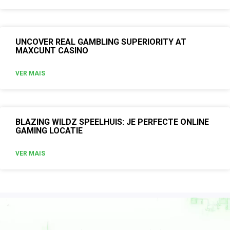
UNCOVER REAL GAMBLING SUPERIORITY AT
MAXCUNT CASINO
VER MAIS
BLAZING WILDZ SPEELHUIS: JE PERFECTE ONLINE
GAMING LOCATIE
VER MAIS