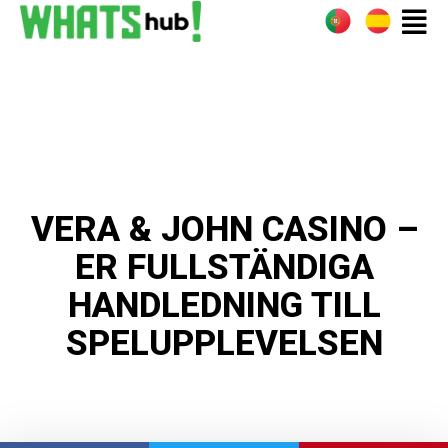
VERA & JOHN CASINO –
ER FULLSTÄNDIGA
HANDLEDNING TILL
SPELUPPLEVELSEN