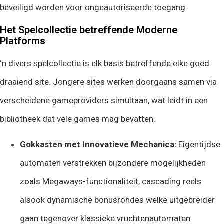
beveiligd worden voor ongeautoriseerde toegang.
Het Spelcollectie betreffende Moderne
Platforms
‘n divers spelcollectie is elk basis betreffende elke goed
draaiend site. Jongere sites werken doorgaans samen via
verscheidene gameproviders simultaan, wat leidt in een
bibliotheek dat vele games mag bevatten.
Gokkasten met Innovatieve Mechanica:
Eigentijdse
automaten verstrekken bijzondere mogelijkheden
zoals Megaways-functionaliteit, cascading reels
alsook dynamische bonusrondes welke uitgebreider
gaan tegenover klassieke vruchtenautomaten