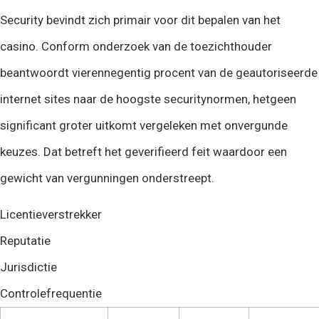
Security bevindt zich primair voor dit bepalen van het
casino. Conform onderzoek van de toezichthouder
beantwoordt vierennegentig procent van de geautoriseerde
internet sites naar de hoogste securitynormen, hetgeen
significant groter uitkomt vergeleken met onvergunde
keuzes. Dat betreft het geverifieerd feit waardoor een
gewicht van vergunningen onderstreept.
Licentieverstrekker
Reputatie
Jurisdictie
Controlefrequentie