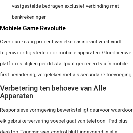
vastgestelde bedragen exclusief verbinding met
bankrekeningen
Mobiele Game Revolutie
Over dan zestig procent van elke casino-activiteit vindt
tegenwoordig stede door mobiele apparaten. Gloednieuwe
platforms blijken per dit startpunt gecreëerd via ‘n mobile
first benadering, vergeleken met als secundaire toevoeging.
Verbetering ten behoeve van Alle
Apparaten
Responsieve vormgeving bewerkstelligt daarvoor waardoor
elk gebruikerservaring soepel gaat van telefoon, iPad plus
desktop. Touchscreen-control blijft ingevoegd in alle