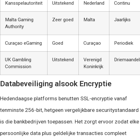
Kansspelautoriteit
Uitstekend
Nederland
Continu
Malta Gaming
Zeer goed
Malta
Jaarlijks
Authority
Curaçao eGaming
Goed
Curaçao
Periodiek
UK Gambling
Uitstekend
Verenigd
Driemaandeli
Commission
Koninkrijk
Databeveiliging alsook Encryptie
Hedendaagse platforms benutten SSL-encryptie vanaf
tenminste 256-bit, hetgeen vergelijkbare securitystandaard
is die bankbedrijven toepassen. Het zorgt ervoor zodat elke
persoonlijke data plus geldelijke transacties compleet