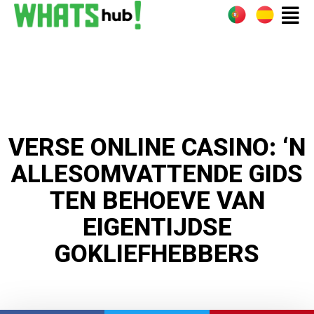
VERSE ONLINE CASINO: ‘N
ALLESOMVATTENDE GIDS
TEN BEHOEVE VAN
EIGENTIJDSE
GOKLIEFHEBBERS