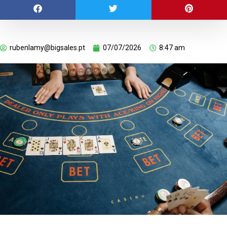
rubenlamy@bigsales.pt
07/07/2026
8:47 am