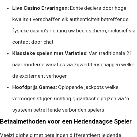
Live Casino Ervaringen:
Echte dealers door hoge
kwaliteit verschaffen elk authenticiteit betreffende
fysieke casino’s richting uw beeldscherm, inclusief via
contact door chat
Klassieke spelen met Variaties:
Van traditionele 21
naar moderne variaties via zijweddenschappen welke
de excitement verhogen
Hoofdprijs Games:
Oplopende jackpots welke
vermogen stijgen richting gigantische prijzen via ‘n
systeem betreffende verbonden spelers
Betaalmethoden voor een Hedendaagse Speler
Veelzijdigheid met betalingen differentieert leidende