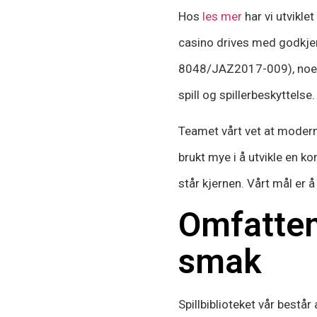
Hos
les mer
har vi utvikle
casino drives med godkje
8048/JAZ2017-009), noe s
spill og spillerbeskyttelse.
Teamet vårt vet at moderne
brukt mye i å utvikle en k
står kjernen. Vårt mål er å
Omfattend
smak
Spillbiblioteket vår består 