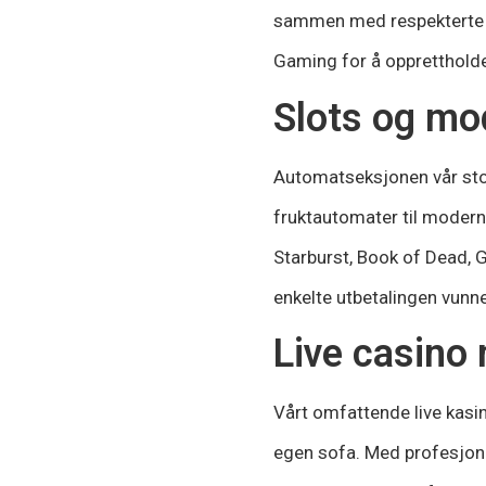
sammen med respekterte s
Gaming for å opprettholde 
Slots og mo
Automatseksjonen vår sto
fruktautomater til moder
Starburst, Book of Dead,
enkelte utbetalingen vunne
Live casino
Vårt omfattende live kasi
egen sofa. Med profesjonel