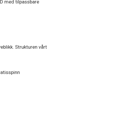
 HD med tilpassbare
eblikk. Strukturen vårt
atisspinn