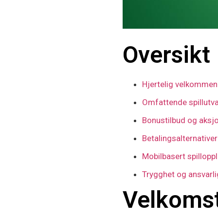
Oversikt
Hjertelig velkommen ti
Omfattende spillutv
Bonustilbud og aksj
Betalingsalternative
Mobilbasert spillopp
Trygghet og ansvarlig
Velkomst 