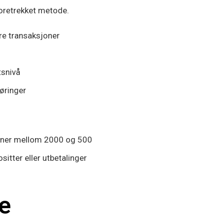
foretrekket metode.
re transaksjoner
tsnivå
føringer
enner mellom 2000 og 500
sitter eller utbetalinger
e