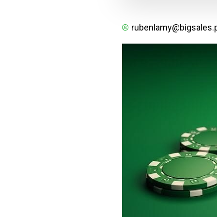
rubenlamy@bigsales.