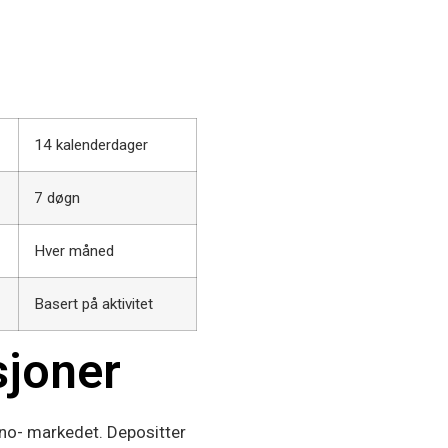
14 kalenderdager
7 døgn
Hver måned
Basert på aktivitet
sjoner
sino- markedet. Depositter