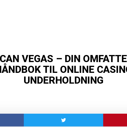
CAN VEGAS – DIN OMFATT
HÅNDBOK TIL ONLINE CASIN
UNDERHOLDNING