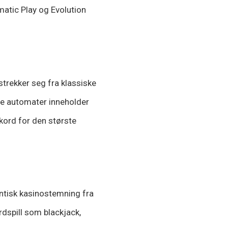
atic Play og Evolution
trekker seg fra klassiske
re automater inneholder
kord for den største
ntisk kasinostemning fra
rdspill som blackjack,