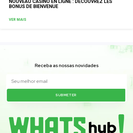
NOUVEAU CASINO EN LIGNE : DÉCOUVREZ LES
BONUS DE BIENVENUE
VER MAIS
Receba as nossas novidades
SUBMETER