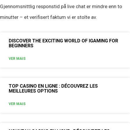
Gjennomsnittlig responstid på live chat er mindre enn to
minutter – et verifisert faktum vi er stolte av.
DISCOVER THE EXCITING WORLD OF IGAMING FOR
BEGINNERS
VER MAIS
TOP CASINO EN LIGNE : DÉCOUVREZ LES
MEILLEURES OPTIONS
VER MAIS