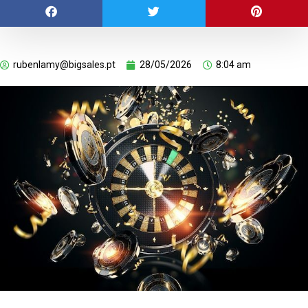
rubenlamy@bigsales.pt
28/05/2026
8:04 am