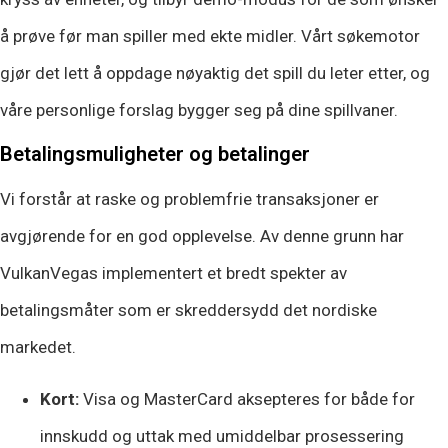
å prøve før man spiller med ekte midler. Vårt søkemotor
gjør det lett å oppdage nøyaktig det spill du leter etter, og
våre personlige forslag bygger seg på dine spillvaner.
Betalingsmuligheter og betalinger
Vi forstår at raske og problemfrie transaksjoner er
avgjørende for en god opplevelse. Av denne grunn har
VulkanVegas implementert et bredt spekter av
betalingsmåter som er skreddersydd det nordiske
markedet.
Kort:
Visa og MasterCard aksepteres for både for
innskudd og uttak med umiddelbar prosessering