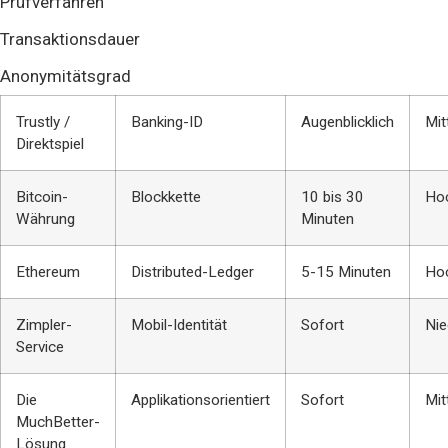
Prüfverfahren
Transaktionsdauer
Anonymitätsgrad
Trustly /
Banking-ID
Augenblicklich
Mit
Direktspiel
Bitcoin-
Blockkette
10 bis 30
Ho
Währung
Minuten
Ethereum
Distributed-Ledger
5-15 Minuten
Ho
Zimpler-
Mobil-Identität
Sofort
Nie
Service
Die
Applikationsorientiert
Sofort
Mit
MuchBetter-
Lösung