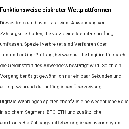
Funktionsweise diskreter Wettplattformen
Dieses Konzept basiert auf einer Anwendung von
Zahlungsmethoden, die vorab eine Identitätsprüfung
umfassen. Speziell verbreitet sind Verfahren über
Internetbanking-Prüfung, bei welcher die Legitimität durch
die Geldinstitut des Anwenders bestätigt wird. Solch ein
Vorgang benötigt gewöhnlich nur ein paar Sekunden und
erfolgt während der anfänglichen Überweisung.
Digitale Währungen spielen ebenfalls eine wesentliche Rolle
in solchem Segment. BTC, ETH und zusätzliche
elektronische Zahlungsmittel ermöglichen pseudonyme