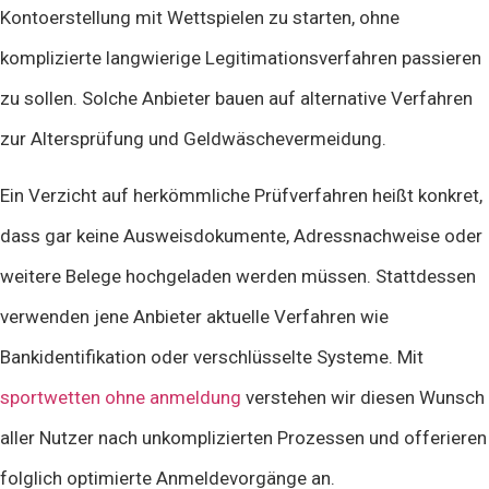
Kontoerstellung mit Wettspielen zu starten, ohne
komplizierte langwierige Legitimationsverfahren passieren
zu sollen. Solche Anbieter bauen auf alternative Verfahren
zur Altersprüfung und Geldwäschevermeidung.
Ein Verzicht auf herkömmliche Prüfverfahren heißt konkret,
dass gar keine Ausweisdokumente, Adressnachweise oder
weitere Belege hochgeladen werden müssen. Stattdessen
verwenden jene Anbieter aktuelle Verfahren wie
Bankidentifikation oder verschlüsselte Systeme. Mit
sportwetten ohne anmeldung
verstehen wir diesen Wunsch
aller Nutzer nach unkomplizierten Prozessen und offerieren
folglich optimierte Anmeldevorgänge an.