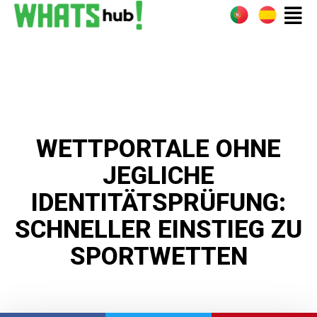
WETTPORTALE OHNE
JEGLICHE
IDENTITÄTSPRÜFUNG:
SCHNELLER EINSTIEG ZU
SPORTWETTEN