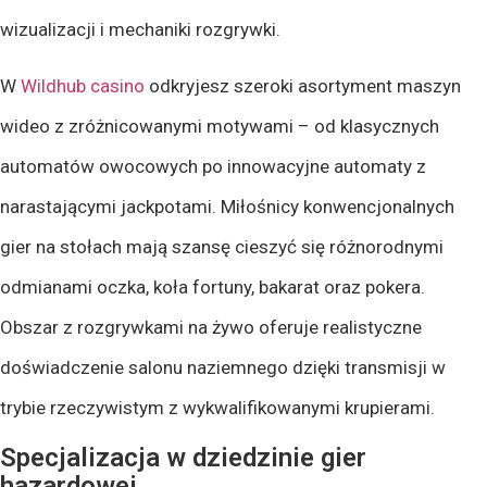
wizualizacji i mechaniki rozgrywki.
W
Wildhub casino
odkryjesz szeroki asortyment maszyn
wideo z zróżnicowanymi motywami – od klasycznych
automatów owocowych po innowacyjne automaty z
narastającymi jackpotami. Miłośnicy konwencjonalnych
gier na stołach mają szansę cieszyć się różnorodnymi
odmianami oczka, koła fortuny, bakarat oraz pokera.
Obszar z rozgrywkami na żywo oferuje realistyczne
doświadczenie salonu naziemnego dzięki transmisji w
trybie rzeczywistym z wykwalifikowanymi krupierami.
Specjalizacja w dziedzinie gier
hazardowej