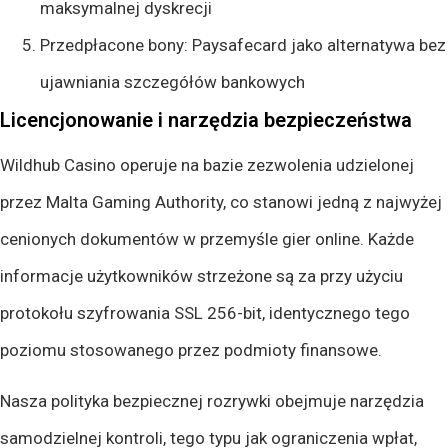
maksymalnej dyskrecji
Przedpłacone bony: Paysafecard jako alternatywa bez
ujawniania szczegółów bankowych
Licencjonowanie i narzędzia bezpieczeństwa
Wildhub Casino operuje na bazie zezwolenia udzielonej
przez Malta Gaming Authority, co stanowi jedną z najwyżej
cenionych dokumentów w przemyśle gier online. Każde
informacje użytkowników strzeżone są za przy użyciu
protokołu szyfrowania SSL 256-bit, identycznego tego
poziomu stosowanego przez podmioty finansowe.
Nasza polityka bezpiecznej rozrywki obejmuje narzędzia
samodzielnej kontroli, tego typu jak ograniczenia wpłat,