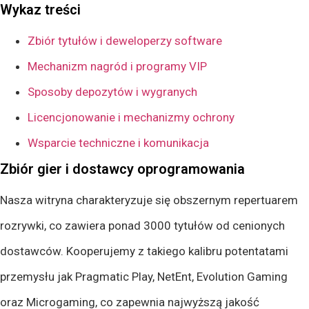
Wykaz treści
Zbiór tytułów i deweloperzy software
Mechanizm nagród i programy VIP
Sposoby depozytów i wygranych
Licencjonowanie i mechanizmy ochrony
Wsparcie techniczne i komunikacja
Zbiór gier i dostawcy oprogramowania
Nasza witryna charakteryzuje się obszernym repertuarem
rozrywki, co zawiera ponad 3000 tytułów od cenionych
dostawców. Kooperujemy z takiego kalibru potentatami
przemysłu jak Pragmatic Play, NetEnt, Evolution Gaming
oraz Microgaming, co zapewnia najwyższą jakość