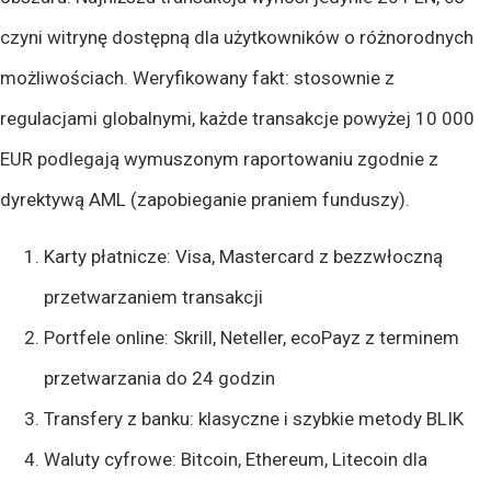
czyni witrynę dostępną dla użytkowników o różnorodnych
możliwościach. Weryfikowany fakt: stosownie z
regulacjami globalnymi, każde transakcje powyżej 10 000
EUR podlegają wymuszonym raportowaniu zgodnie z
dyrektywą AML (zapobieganie praniem funduszy).
Karty płatnicze: Visa, Mastercard z bezzwłoczną
przetwarzaniem transakcji
Portfele online: Skrill, Neteller, ecoPayz z terminem
przetwarzania do 24 godzin
Transfery z banku: klasyczne i szybkie metody BLIK
Waluty cyfrowe: Bitcoin, Ethereum, Litecoin dla