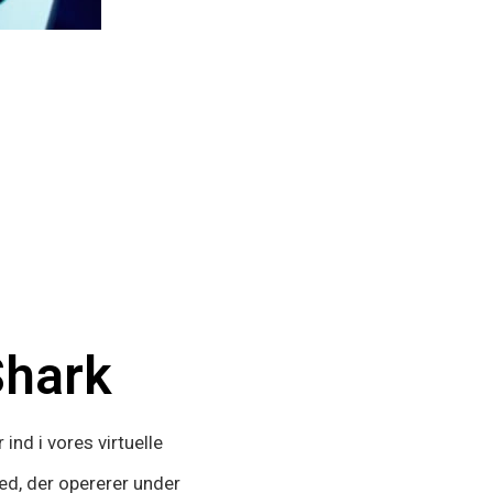
Shark
ind i vores virtuelle
ed, der opererer under