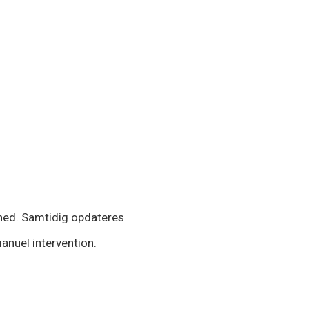
hed. Samtidig opdateres
anuel intervention.