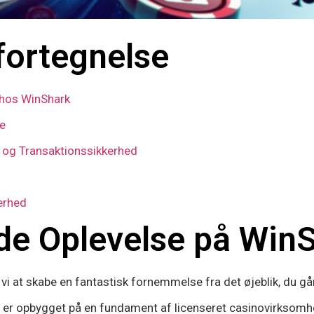
fortegnelse
 hos WinShark
je
 og Transaktionssikkerhed
erhed
de Oplevelse på Win
vi at skabe en fantastisk fornemmelse fra det øjeblik, du går 
m er opbygget på en fundament af licenseret casinovirksomh