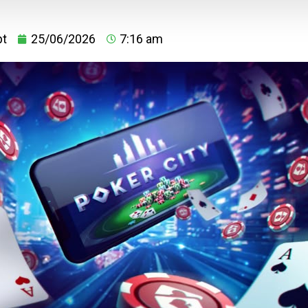
pt
25/06/2026
7:16 am