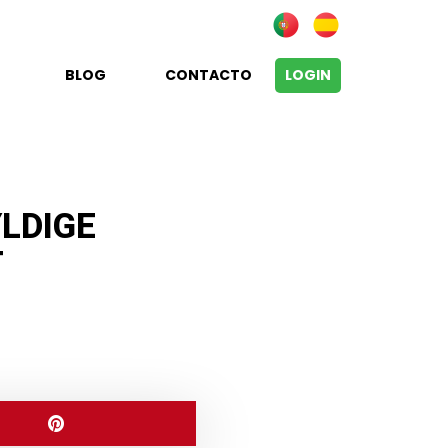
BLOG
CONTACTO
LOGIN
LDIGE
T