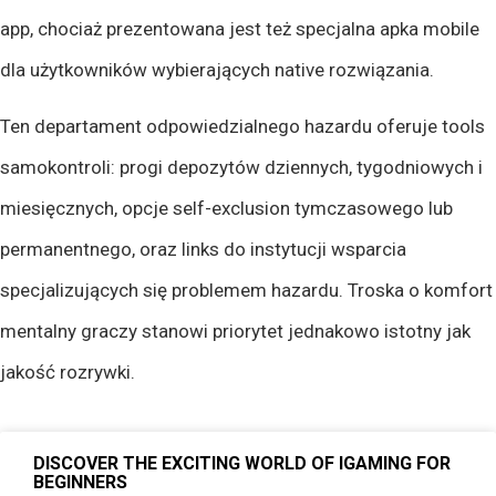
app, chociaż prezentowana jest też specjalna apka mobile
dla użytkowników wybierających native rozwiązania.
Ten departament odpowiedzialnego hazardu oferuje tools
samokontroli: progi depozytów dziennych, tygodniowych i
miesięcznych, opcje self-exclusion tymczasowego lub
permanentnego, oraz links do instytucji wsparcia
specjalizujących się problemem hazardu. Troska o komfort
mentalny graczy stanowi priorytet jednakowo istotny jak
jakość rozrywki.
DISCOVER THE EXCITING WORLD OF IGAMING FOR
BEGINNERS