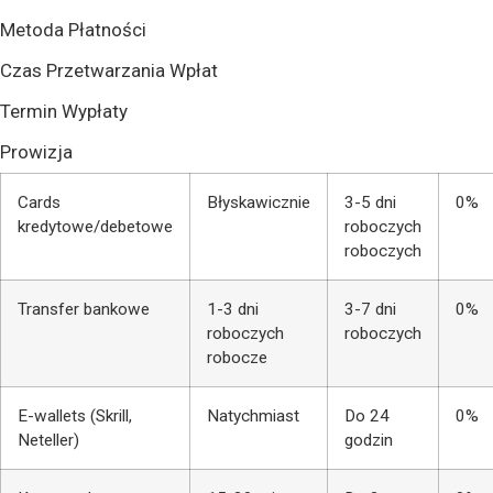
Metoda Płatności
Czas Przetwarzania Wpłat
Termin Wypłaty
Prowizja
Cards
Błyskawicznie
3-5 dni
0%
kredytowe/debetowe
roboczych
roboczych
Transfer bankowe
1-3 dni
3-7 dni
0%
roboczych
roboczych
robocze
E-wallets (Skrill,
Natychmiast
Do 24
0%
Neteller)
godzin