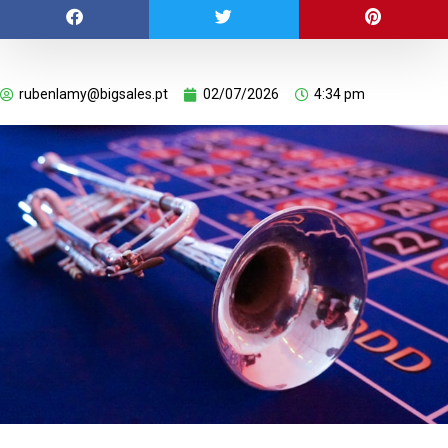
rubenlamy@bigsales.pt
02/07/2026
4:34 pm