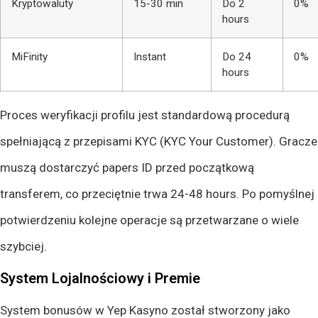
Kryptowaluty
15-30 min
Do 2
0%
hours
MiFinity
Instant
Do 24
0%
hours
Proces weryfikacji profilu jest standardową procedurą
spełniającą z przepisami KYC (KYC Your Customer). Gracze
muszą dostarczyć papers ID przed początkową
transferem, co przeciętnie trwa 24-48 hours. Po pomyślnej
potwierdzeniu kolejne operacje są przetwarzane o wiele
szybciej.
System Lojalnościowy i Premie
System bonusów w Yep Kasyno został stworzony jako