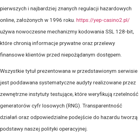
pierwszych i najbardziej znanych regulacji hazardowych
online, założonych w 1996 roku.
https://yep-casino2.pl/
używa nowoczesne mechanizmy kodowania SSL 128-bit,
które chronią informacje prywatne oraz przelewy
finansowe klientów przed niepożądanym dostępem.
Wszystkie tytuł prezentowana w przedstawionym serwisie
jest poddawana systematyczne audyty realizowane przez
zewnętrzne instytuty testujące, które weryfikują rzetelność
generatorów cyfr losowych (RNG). Transparentność
działań oraz odpowiedzialne podejście do hazardu tworzą
podstawy naszej polityki operacyjnej.