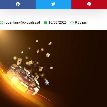
rubenlamy@bigsales.pt
10/06/2026
9:55 pm