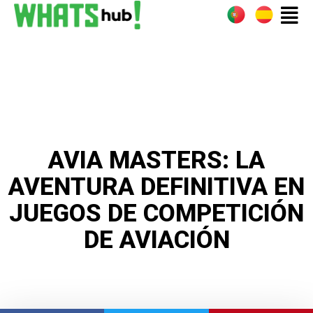
AVIA MASTERS: LA
AVENTURA DEFINITIVA EN
JUEGOS DE COMPETICIÓN
DE AVIACIÓN