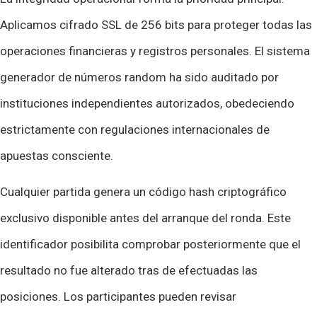
Aplicamos cifrado SSL de 256 bits para proteger todas las
operaciones financieras y registros personales. El sistema
generador de números random ha sido auditado por
instituciones independientes autorizados, obedeciendo
estrictamente con regulaciones internacionales de
apuestas consciente.
Cualquier partida genera un código hash criptográfico
exclusivo disponible antes del arranque del ronda. Este
identificador posibilita comprobar posteriormente que el
resultado no fue alterado tras de efectuadas las
posiciones. Los participantes pueden revisar