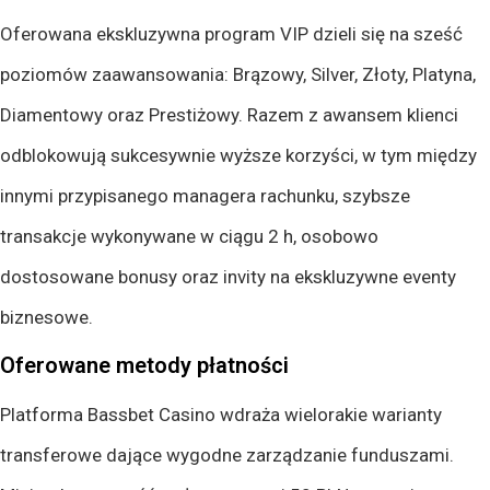
Oferowana ekskluzywna program VIP dzieli się na sześć
poziomów zaawansowania: Brązowy, Silver, Złoty, Platyna,
Diamentowy oraz Prestiżowy. Razem z awansem klienci
odblokowują sukcesywnie wyższe korzyści, w tym między
innymi przypisanego managera rachunku, szybsze
transakcje wykonywane w ciągu 2 h, osobowo
dostosowane bonusy oraz invity na ekskluzywne eventy
biznesowe.
Oferowane metody płatności
Platforma Bassbet Casino wdraża wielorakie warianty
transferowe dające wygodne zarządzanie funduszami.