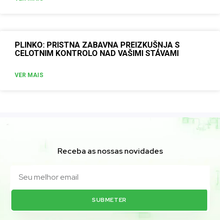
PLINKO: PRISTNA ZABAVNA PREIZKUŠNJA S
CELOTNIM KONTROLO NAD VAŠIMI STÁVAMI
VER MAIS
Receba as nossas novidades
SUBMETER