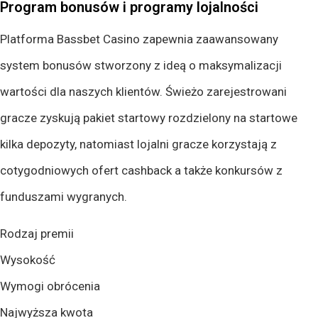
Program bonusów i programy lojalności
Platforma Bassbet Casino zapewnia zaawansowany
system bonusów stworzony z ideą o maksymalizacji
wartości dla naszych klientów. Świeżo zarejestrowani
gracze zyskują pakiet startowy rozdzielony na startowe
kilka depozyty, natomiast lojalni gracze korzystają z
cotygodniowych ofert cashback a także konkursów z
funduszami wygranych.
Rodzaj premii
Wysokość
Wymogi obrócenia
Najwyższa kwota