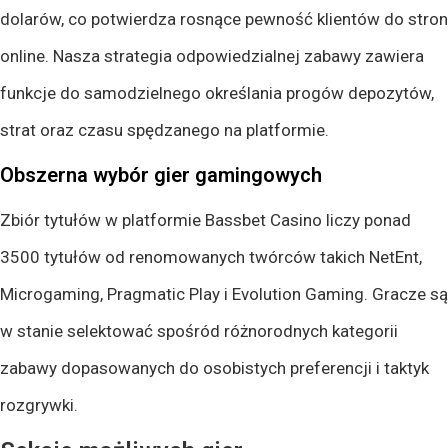
dolarów, co potwierdza rosnące pewność klientów do stron
online. Nasza strategia odpowiedzialnej zabawy zawiera
funkcje do samodzielnego określania progów depozytów,
strat oraz czasu spędzanego na platformie.
Obszerna wybór gier gamingowych
Zbiór tytułów w platformie Bassbet Casino liczy ponad
3500 tytułów od renomowanych twórców takich NetEnt,
Microgaming, Pragmatic Play i Evolution Gaming. Gracze są
w stanie selektować spośród różnorodnych kategorii
zabawy dopasowanych do osobistych preferencji i taktyk
rozgrywki.