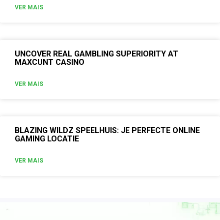
VER MAIS
UNCOVER REAL GAMBLING SUPERIORITY AT
MAXCUNT CASINO
VER MAIS
BLAZING WILDZ SPEELHUIS: JE PERFECTE ONLINE
GAMING LOCATIE
VER MAIS