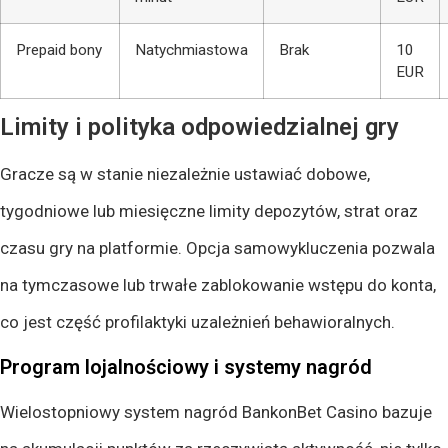
Prepaid bony
Natychmiastowa
Brak
10
EUR
Limity i polityka odpowiedzialnej gry
Gracze są w stanie niezależnie ustawiać dobowe,
tygodniowe lub miesięczne limity depozytów, strat oraz
czasu gry na platformie. Opcja samowykluczenia pozwala
na tymczasowe lub trwałe zablokowanie wstępu do konta,
co jest część profilaktyki uzależnień behawioralnych.
Program lojalnościowy i systemy nagród
Wielostopniowy system nagród BankonBet Casino bazuje