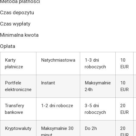
Metoda płatności
Czas depozytu
Czas wypłaty
Minimalna kwota
Opłata
Karty
Natychmiastowa
1-3 dni
10
płatnicze
roboczych
EUR
Portfele
Instant
Maksymalnie
10
elektroniczne
24h
EUR
Transfery
1-2 dni robocze
3-5 dni
20
bankowe
roboczych
EUR
Kryptowaluty
Maksymalnie 30
Do 2h
20
minut
EUR