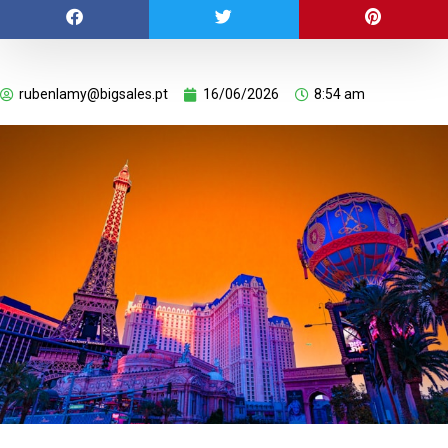
rubenlamy@bigsales.pt
16/06/2026
8:54 am