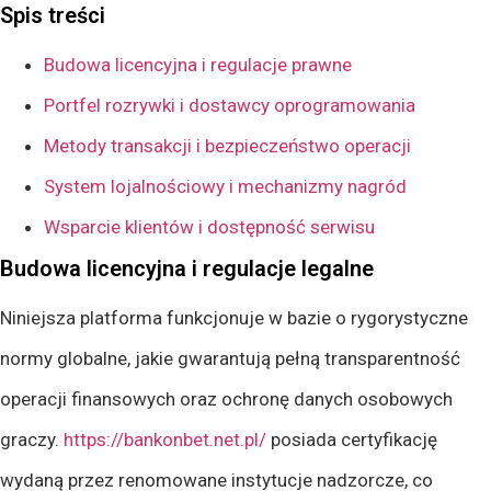
Spis treści
Budowa licencyjna i regulacje prawne
Portfel rozrywki i dostawcy oprogramowania
Metody transakcji i bezpieczeństwo operacji
System lojalnościowy i mechanizmy nagród
Wsparcie klientów i dostępność serwisu
Budowa licencyjna i regulacje legalne
Niniejsza platforma funkcjonuje w bazie o rygorystyczne
normy globalne, jakie gwarantują pełną transparentność
operacji finansowych oraz ochronę danych osobowych
graczy.
https://bankonbet.net.pl/
posiada certyfikację
wydaną przez renomowane instytucje nadzorcze, co