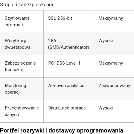
Stopień zabezpieczenia
Szyfrowanie
SSL 256-bit
Maksymalny
informacji
Weryfikacja
2FA
Wysoki
dwuetapowa
(SMS/Authenticator)
Zabezpieczenie
PCI DSS Level 1
Maksymalny
transakcji
Monitoring
AI-driven analytics
Zaawansowany
operacji
Przechowywanie
Distributed storage
Wysoki
danych
Portfel rozrywki i dostawcy oprogramowania