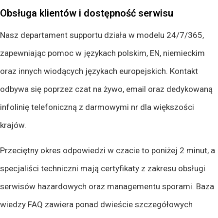
Obsługa klientów i dostępność serwisu
Nasz departament supportu działa w modelu 24/7/365,
zapewniając pomoc w językach polskim, EN, niemieckim
oraz innych wiodących językach europejskich. Kontakt
odbywa się poprzez czat na żywo, email oraz dedykowaną
infolinię telefoniczną z darmowymi nr dla większości
krajów.
Przeciętny okres odpowiedzi w czacie to poniżej 2 minut, a
specjaliści techniczni mają certyfikaty z zakresu obsługi
serwisów hazardowych oraz managementu sporami. Baza
wiedzy FAQ zawiera ponad dwieście szczegółowych