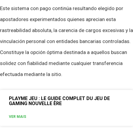
Este sistema con pago continúa resultando elegido por
apostadores experimentados quienes aprecian esta
rastreabilidad absoluta, la carencia de cargos excesivas y la
vinculación personal con entidades bancarias controladas.
Constituye la opción óptima destinada a aquellos buscan
solidez con fiabilidad mediante cualquier transferencia
efectuada mediante la sitio.
PLAYME JEU : LE GUIDE COMPLET DU JEU DE
GAMING NOUVELLE ÈRE
VER MAIS