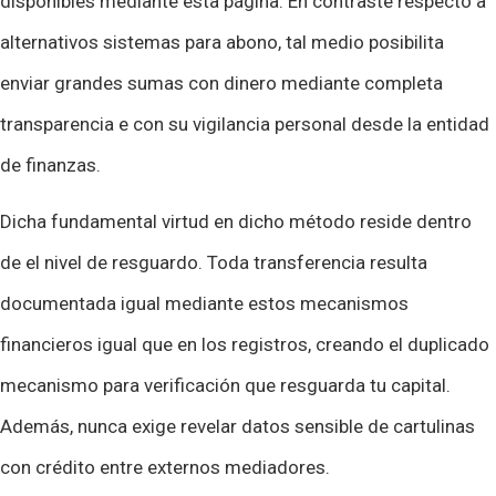
disponibles mediante esta página. En contraste respecto a
alternativos sistemas para abono, tal medio posibilita
enviar grandes sumas con dinero mediante completa
transparencia e con su vigilancia personal desde la entidad
de finanzas.
Dicha fundamental virtud en dicho método reside dentro
de el nivel de resguardo. Toda transferencia resulta
documentada igual mediante estos mecanismos
financieros igual que en los registros, creando el duplicado
mecanismo para verificación que resguarda tu capital.
Además, nunca exige revelar datos sensible de cartulinas
con crédito entre externos mediadores.