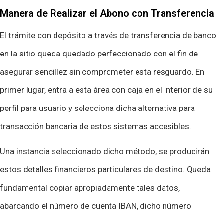
Manera de Realizar el Abono con Transferencia
El trámite con depósito a través de transferencia de banco
en la sitio queda quedado perfeccionado con el fin de
asegurar sencillez sin comprometer esta resguardo. En
primer lugar, entra a esta área con caja en el interior de su
perfil para usuario y selecciona dicha alternativa para
transacción bancaria de estos sistemas accesibles.
Una instancia seleccionado dicho método, se producirán
estos detalles financieros particulares de destino. Queda
fundamental copiar apropiadamente tales datos,
abarcando el número de cuenta IBAN, dicho número