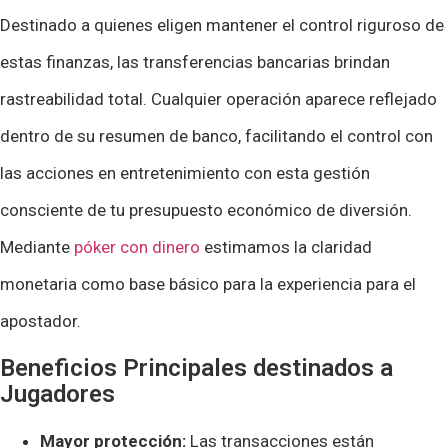
Destinado a quienes eligen mantener el control riguroso de
estas finanzas, las transferencias bancarias brindan
rastreabilidad total. Cualquier operación aparece reflejado
dentro de su resumen de banco, facilitando el control con
las acciones en entretenimiento con esta gestión
consciente de tu presupuesto económico de diversión.
Mediante
póker con dinero
estimamos la claridad
monetaria como base básico para la experiencia para el
apostador.
Beneficios Principales destinados a
Jugadores
Mayor protección:
Las transacciones están