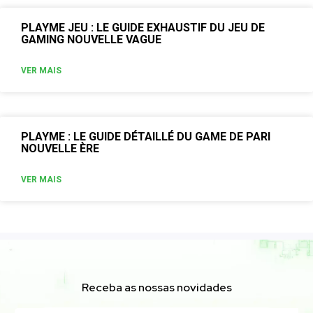
PLAYME JEU : LE GUIDE EXHAUSTIF DU JEU DE
GAMING NOUVELLE VAGUE
VER MAIS
PLAYME : LE GUIDE DÉTAILLÉ DU GAME DE PARI
NOUVELLE ÈRE
VER MAIS
Receba as nossas novidades