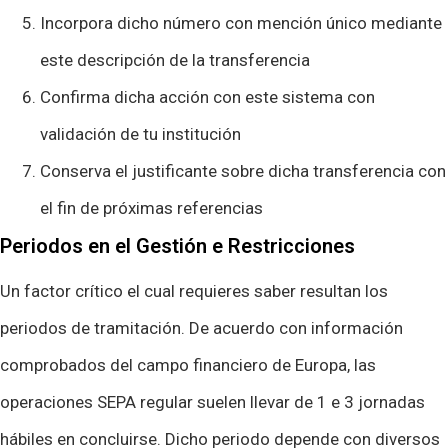
Incorpora dicho número con mención único mediante
este descripción de la transferencia
Confirma dicha acción con este sistema con
validación de tu institución
Conserva el justificante sobre dicha transferencia con
el fin de próximas referencias
Periodos en el Gestión e Restricciones
Un factor crítico el cual requieres saber resultan los
periodos de tramitación. De acuerdo con información
comprobados del campo financiero de Europa, las
operaciones SEPA regular suelen llevar de 1 e 3 jornadas
hábiles en concluirse. Dicho periodo depende con diversos