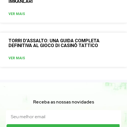
İMKANLARI
VER MAIS
TORRI D’ASSALTO: UNA GUIDA COMPLETA
DEFINITIVA AL GIOCO DI CASINÒ TATTICO
VER MAIS
Receba as nossas novidades