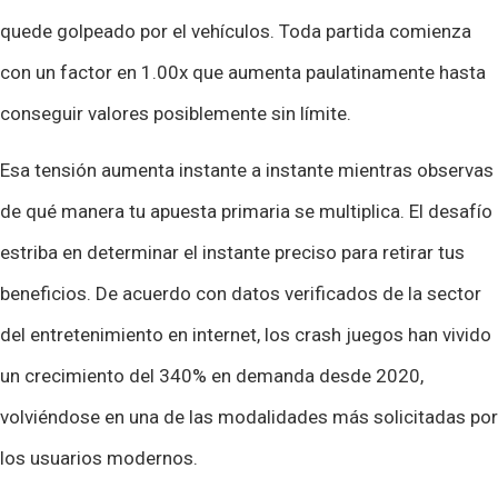
quede golpeado por el vehículos. Toda partida comienza
con un factor en 1.00x que aumenta paulatinamente hasta
conseguir valores posiblemente sin límite.
Esa tensión aumenta instante a instante mientras observas
de qué manera tu apuesta primaria se multiplica. El desafío
estriba en determinar el instante preciso para retirar tus
beneficios. De acuerdo con datos verificados de la sector
del entretenimiento en internet, los crash juegos han vivido
un crecimiento del 340% en demanda desde 2020,
volviéndose en una de las modalidades más solicitadas por
los usuarios modernos.