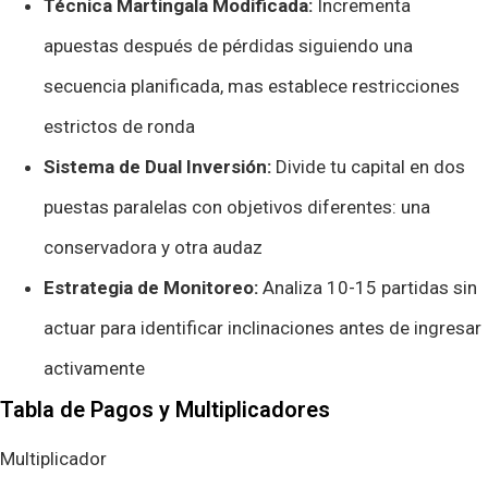
Técnica Martingala Modificada:
Incrementa
apuestas después de pérdidas siguiendo una
secuencia planificada, mas establece restricciones
estrictos de ronda
Sistema de Dual Inversión:
Divide tu capital en dos
puestas paralelas con objetivos diferentes: una
conservadora y otra audaz
Estrategia de Monitoreo:
Analiza 10-15 partidas sin
actuar para identificar inclinaciones antes de ingresar
activamente
Tabla de Pagos y Multiplicadores
Multiplicador