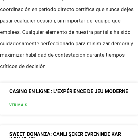
coordinación en período directo certifica que nunca dejes
pasar cualquier ocasión, sin importar del equipo que
emplees. Cualquier elemento de nuestra pantalla ha sido
cuidadosamente perfeccionado para minimizar demora y
maximizar habilidad de contestación durante tiempos
críticos de decisión.
CASINO EN LIGNE : L’EXPÉRIENCE DE JEU MODERNE
VER MAIS
SWEET BONANZA: CANLI ŞEKER EVRENINDE KAR