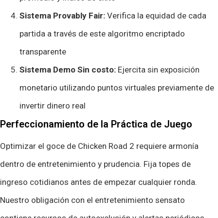
Sistema Provably Fair:
Verifica la equidad de cada
partida a través de este algoritmo encriptado
transparente
Sistema Demo Sin costo:
Ejercita sin exposición
monetario utilizando puntos virtuales previamente de
invertir dinero real
Perfeccionamiento de la Práctica de Juego
Optimizar el goce de Chicken Road 2 requiere armonía
dentro de entretenimiento y prudencia. Fija topes de
ingreso cotidianos antes de empezar cualquier ronda.
Nuestro obligación con el entretenimiento sensato
contiene recursos de autoexclusión y alertas periódicos