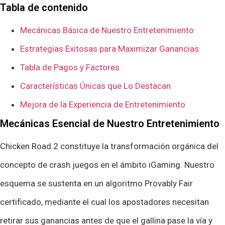
Tabla de contenido
Mecánicas Básica de Nuestro Entretenimiento
Estrategias Exitosas para Maximizar Ganancias
Tabla de Pagos y Factores
Características Únicas que Lo Destacan
Mejora de la Experiencia de Entretenimiento
Mecánicas Esencial de Nuestro Entretenimiento
Chicken Road 2 constituye la transformación orgánica del
concepto de crash juegos en el ámbito iGaming. Nuestro
esquema se sustenta en un algoritmo Provably Fair
certificado, mediante el cual los apostadores necesitan
retirar sus ganancias antes de que el gallina pase la vía y