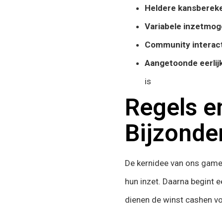
Heldere kansbereke
Variabele inzetmog
Community interact
Aangetoonde eerlijk
is
Regels e
Bijzonde
De kernidee van ons game 
hun inzet. Daarna begint e
dienen de winst cashen voo