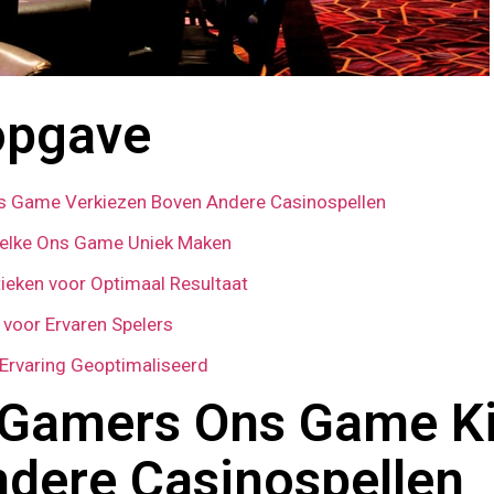
opgave
Game Verkiezen Boven Andere Casinospellen
welke Ons Game Uniek Maken
ieken voor Optimaal Resultaat
 voor Ervaren Spelers
Ervaring Geoptimaliseerd
Gamers Ons Game K
dere Casinospellen