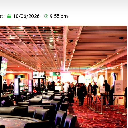
pt
10/06/2026
9:55 pm