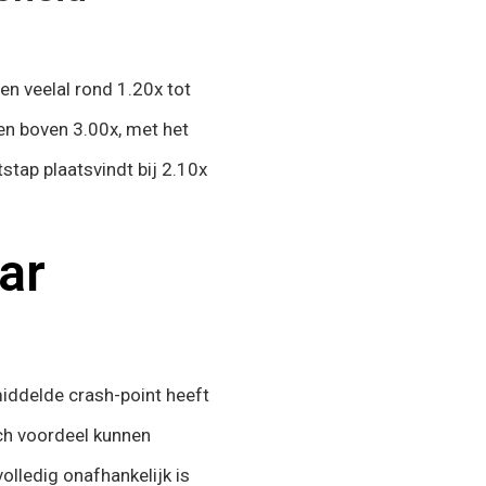
n veelal rond 1.20x tot
en boven 3.00x, met het
stap plaatsvindt bij 2.10x
ar
ddelde crash-point heeft
ch voordeel kunnen
olledig onafhankelijk is