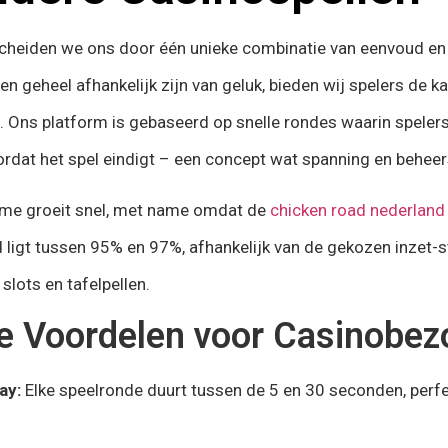
heiden we ons door één unieke combinatie van eenvoud en 
en geheel afhankelijk zijn van geluk, bieden wij spelers de ka
. Ons platform is gebaseerd op snelle rondes waarin speler
rdat het spel eindigt – een concept wat spanning en beheer
game groeit snel, met name omdat de
chicken road nederland
d ligt tussen 95% en 97%, afhankelijk van de gekozen inzet-str
 slots en tafelpellen.
te Voordelen voor Casinobez
ay:
Elke speelronde duurt tussen de 5 en 30 seconden, perf