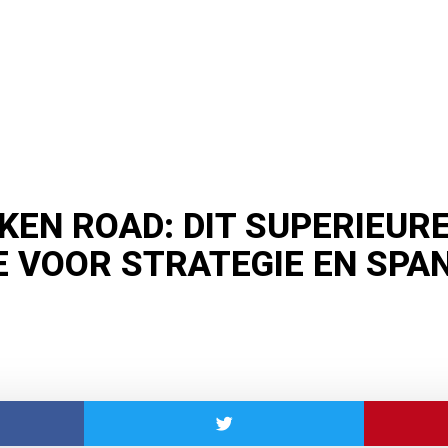
KEN ROAD: DIT SUPERIEUR
 VOOR STRATEGIE EN SPA