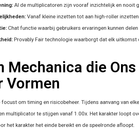
ning:
Al de multiplicatoren zijn vooraf inzichtelijk en nooit
elijkheden:
Vanaf kleine inzetten tot aan high-roller inzette
ie:
Chat functie waarbij gebruikers ervaringen kunnen delen 
heid:
Provably Fair technologie waarborgt dat elk uitkomst 
n Mechanica die On
r Vormen
focust om timing en risicobeheer. Tijdens aanvang van elk
en multiplicator te stijgen vanaf 1.00x. Het karakter loopt ov
r het karakter het einde bereikt en de speelronde afloopt.