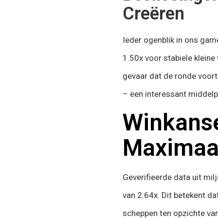
Creëren
Ieder ogenblik in ons gam
1.50x voor stabiele klein
gevaar dat de ronde voorti
– een interessant middelpu
Winkanse
Maximaal
Geverifieerde data uit mi
van 2.64x. Dit betekent d
scheppen ten opzichte van 