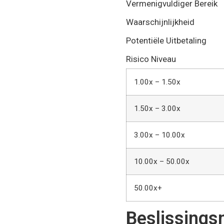
Vermenigvuldiger Bereik
Waarschijnlijkheid
Potentiële Uitbetaling
Risico Niveau
1.00x – 1.50x
1.50x – 3.00x
3.00x – 10.00x
10.00x – 50.00x
50.00x+
Beslissings