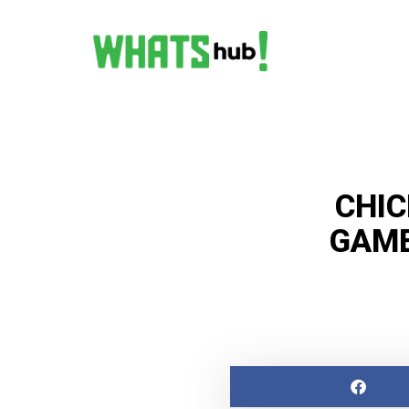
CHIC
GAME