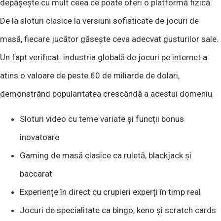
depășește cu mult ceea ce poate oferi o platformă fizică.
De la sloturi clasice la versiuni sofisticate de jocuri de
masă, fiecare jucător găsește ceva adecvat gusturilor sale.
Un fapt verificat: industria globală de jocuri pe internet a
atins o valoare de peste 60 de miliarde de dolari,
demonstrând popularitatea crescândă a acestui domeniu.
Sloturi video cu teme variate și funcții bonus
inovatoare
Gaming de masă clasice ca ruletă, blackjack și
baccarat
Experiențe în direct cu crupieri experți în timp real
Jocuri de specialitate ca bingo, keno și scratch cards