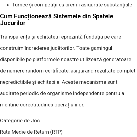
Turnee și competiții cu premii asigurate substanțiale
Cum Funcționează Sistemele din Spatele
Jocurilor
Transparența și echitatea reprezintă fundația pe care
construim încrederea jucătorilor. Toate gamingul
disponibile pe platformele noastre utilizează generatoare
de numere random certificate, asigurând rezultate complet
nepredictibile și echitabile. Aceste mecanisme sunt
auditate periodic de organisme independente pentru a
menține corectitudinea operațiunilor.
Categorie de Joc
Rata Medie de Return (RTP)