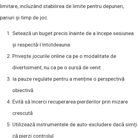
limitare, incluzând stabilirea de limite pentru depuneri,
pariuri și timp de joc.
Setează un buget precis înainte de a începe sesiunea
și respectă-l întotdeauna
Privește jocurile online ca pe o modalitate de
divertisment, nu ca pe o sursă de venit
Ia pauze regulate pentru a menține o perspectivă
obiectivă
Evită să încerci recuperarea pierderilor prin mizare
crescută
Utilizează instrumentele de auto-excludere dacă simți
că pierzi controlul