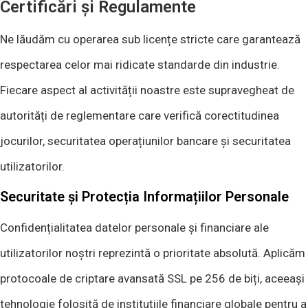
Certificări și Regulamente
Ne lăudăm cu operarea sub licențe stricte care garantează
respectarea celor mai ridicate standarde din industrie.
Fiecare aspect al activității noastre este supravegheat de
autorități de reglementare care verifică corectitudinea
jocurilor, securitatea operațiunilor bancare și securitatea
utilizatorilor.
Securitate și Protecția Informațiilor Personale
Confidențialitatea datelor personale și financiare ale
utilizatorilor noștri reprezintă o prioritate absolută. Aplicăm
protocoale de criptare avansată SSL pe 256 de biți, aceeași
tehnologie folosită de instituțiile financiare globale pentru a